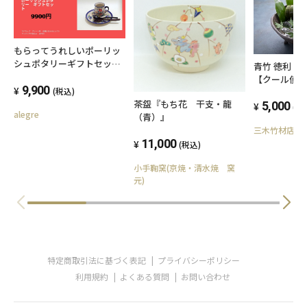
もらってうれしいポーリッ
シュポタリーギフトセッ
青竹 徳利
ト 店セレクト
【クール便
9,900
(税込)
茶盌『もち花 干支・龍
5,000
(税
alegre
（青）』
三木竹材店
11,000
(税込)
小手鞠窯(京焼・清水焼 窯
元)
特定商取引法に基づく表記
プライバシーポリシー
利用規約
よくある質問
お問い合わせ