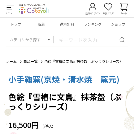
メニュー
登録/ログイン
お気に入り
カート
トップ
新着
送料無料
ランキング
ショップ
カテゴリから探す
ホーム
商品一覧
色絵『雪椿に文鳥』抹茶盌（ぷっくりシリーズ）
小手鞠窯(京焼・清水焼 窯元)
1
/
4
色絵『雪椿に文鳥』抹茶盌（ぷ
っくりシリーズ）
16,500円
（税込）