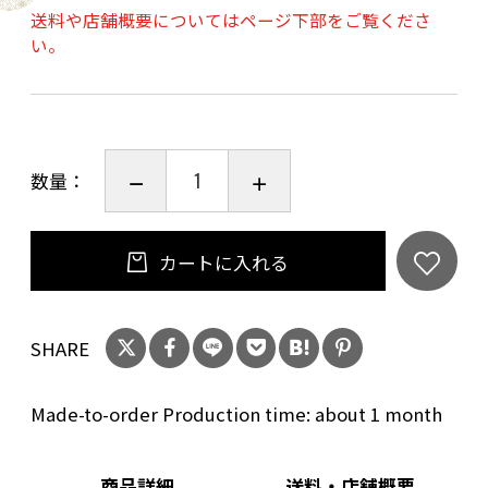
送料や店舗概要についてはページ下部をご覧くださ
※日本の京都で、古くから伝わる伝統工芸の技
い。
術で描かれています。
伝統的な絵具を使っているので、強い酸に触れ
させないでください。
長時間、液体などを入れて放置しないでくださ
数量：
い。
基本的に受注生産になります。
カートに入れる
サイズ
SHARE
口径：120㎜ 高さ：75㎜
Made-to-order Production time: about 1 month
商品詳細
送料・店舗概要