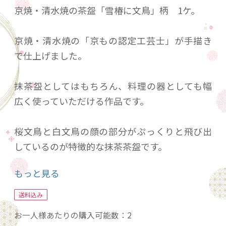
京焼・清水焼の茶盌「雪椿に文鳥」柄 1ケ。
京焼・清水焼の「京もの認定工芸士」が手描き
で仕上げました。
抹茶盌としてはもちろん、料理の器としても幅
広く使っていただける作品です。
桜文鳥と白文鳥の顔の部分がぷっくりと飛び出
しているのが特徴的な抹茶茶盌です。
もっと見る
京焼・清水焼は全て手作り 手描きのため、形
や大きさ 絵柄など、写真のものと若干異なる
送料込み
場合があります。
お一人様あたりの購入可能数：2