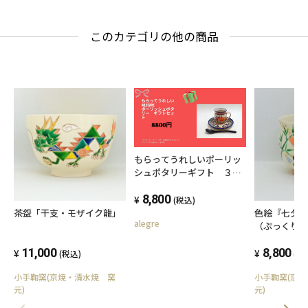
このカテゴリの他の商品
もらってうれしいポーリッ
シュポタリーギフト ３点
セット 店セレクト
8,800
(税込)
茶盌「干支・モザイク龍」
色絵『七夕
alegre
（ぷっくり
11,000
8,800
(税込)
(税
小手鞠窯(京焼・清水焼 窯
小手鞠窯(京
元)
元)