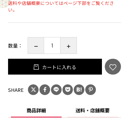
店は20歳未満の方への酒類の販売はいたしてお
送料や店舗概要についてはページ下部をご覧くださ
い。
りません。
ご購入時、「ご注文手続き」画面の「お問い合
わせ欄」に、生年月日を必ず入力してくださ
い。
数量：
ことよりモール会員で生年月日登録済みの方
は、お問い合わせ欄への入力は不要です。
カートに入れる
SHARE
商品詳細
送料・店舗概要