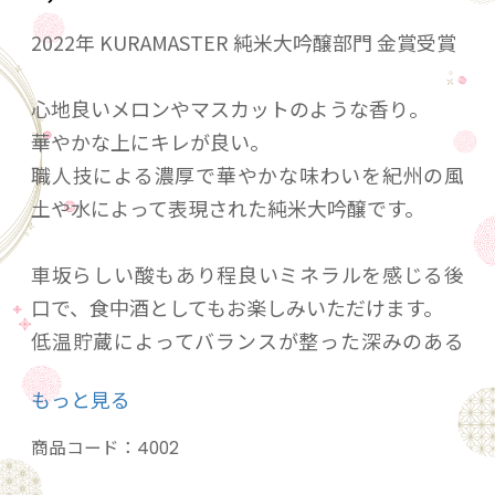
2022年 KURAMASTER 純米大吟醸部門 金賞受賞
心地良いメロンやマスカットのような香り。
華やかな上にキレが良い。
職人技による濃厚で華やかな味わいを紀州の風
土や水によって表現された純米大吟醸です。
車坂らしい酸もあり程良いミネラルを感じる後
口で、食中酒としてもお楽しみいただけます。
低温貯蔵によってバランスが整った深みのある
純米大吟醸ですので、食前や前菜と一緒に楽し
もっと見る
んで頂けます。
商品コード：
4002
20歳未満の飲酒は法律で禁止されています。当