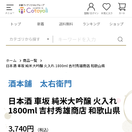
メニュー
登録/ログイン
お気に入り
カート
トップ
新着
送料無料
ランキング
ショップ
カテゴリから探す
ホーム
商品一覧
日本酒 車坂 純米大吟醸 火入れ 1800ml 吉村秀雄商店 和歌山県
酒本舗 太右衛門
1
/
1
日本酒 車坂 純米大吟醸 火入れ
1800ml 吉村秀雄商店 和歌山県
3,740円
（税込）