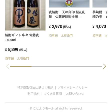
芋焼酎 宝山
麦焼酎 天の刻印 桜花乱
精乃雫 18
舞 佐藤焼酎製造場
25度
1800ml
4,070
2,970
(税
(税込)
焼酎ギフト 中々 佐藤麦
酒本舗 太右
酒本舗 太右衛門
1800ml
8,899
(税込)
酒本舗 太右衛門
特定商取引法に基づく表記
プライバシーポリシー
利用規約
よくある質問
お問い合わせ
© ことよりモール all rights reserved.