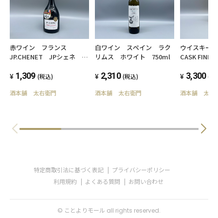
赤ワイン フランス
白ワイン スペイン ラク
ウイスキー戸
JP.CHENET JPシェネ ク
リムス ホワイト 750ml
CASK FINI
ラシック カベルネソーヴィ
700ml
ニヨン 750ml 13.5度
1,309
2,310
3,300
(税込)
(税込)
(税
酒本舗 太右衛門
酒本舗 太右衛門
酒本舗 太右
特定商取引法に基づく表記
プライバシーポリシー
利用規約
よくある質問
お問い合わせ
© ことよりモール all rights reserved.