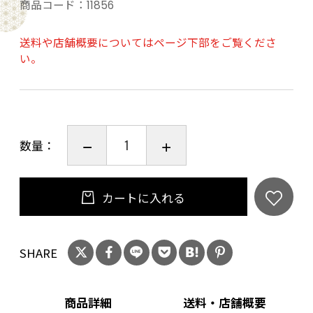
ベルネ・フラン、プティ・ヴェルド
商品コード：
11856
20歳未満の飲酒は法律で禁止されています。当
送料や店舗概要についてはページ下部をご覧くださ
い。
店は20歳未満の方への酒類の販売はいたしてお
りません。
ご購入時、「ご注文手続き」画面の「お問い合
わせ欄」に、生年月日を必ず入力してくださ
数量：
い。
ことよりモール会員で生年月日登録済みの方
は、お問い合わせ欄への入力は不要です。
カートに入れる
SHARE
商品詳細
送料・店舗概要