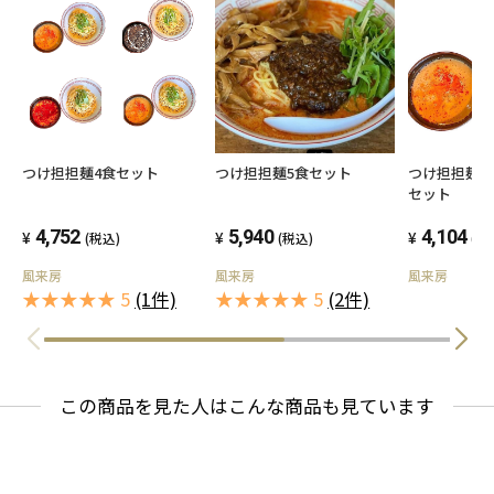
つけ担担麺4食セット
つけ担担麺5食セット
つけ担担麺3
セット
4,752
5,940
4,104
(税込)
(税込)
(税
風来房
風来房
風来房
★★★★★ 5
(1件)
★★★★★ 5
(2件)
この商品を見た人はこんな商品も見ています