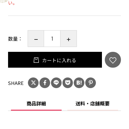
い。
煮込んだ肉みそを加えております。
風来房人気のピリッと辛い白虎と旨辛い鳳凰と
黒ゴマたっぷり玄武のセットです。
麺はつけ麺では珍しい中細麺です。
数量：
ご自宅で『お店の味をそのまま』お楽しみくだ
さい!
カートに入れる
■作り方
【つけ担担麺の作り方】
SHARE
1.)鍋にたっぷりの水を入れ火にかける
2.)沸騰したら生麺をほぐしながら入れて1分20秒
茹でる
商品詳細
送料・店舗概要
3.)ざるに麺を移し流水でしめる
4.)器に盛りお好みで水菜やカイワレ、ネギ等を
のせる