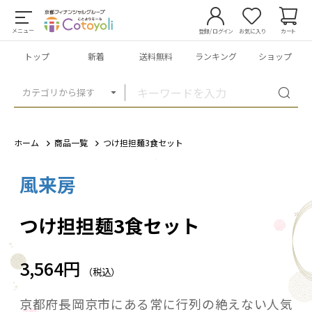
メニュー
登録/ログイン
お気に入り
カート
トップ
新着
送料無料
ランキング
ショップ
カテゴリから探す
ホーム
商品一覧
つけ担担麺3食セット
風来房
1
/
4
つけ担担麺3食セット
3,564円
（税込）
京都府長岡京市にある常に行列の絶えない人気