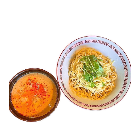
5.)スープは封を切らず熱湯の中に入れ4分～5分
加熱して、器に移して出来上がり
■商品の内容について
・生麺[180gx3袋]
製造地:京都府長岡京市
賞味期限:製造日から1週間
・つけ担担スープ(玄武)[330g×1袋]
製造地:京都府長岡京市
賞味期限:製造日から1週間
・つけ担担スープ(白虎)[330g×1袋]
製造地:京都府長岡京市
賞味期限:製造日から1週間
・つけ担担スープ(鳳凰)[350g×1袋]
製造地:京都府長岡京市