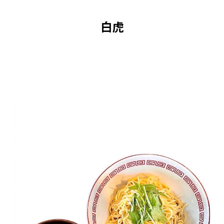
賞味期限:製造日から1週間
白虎
■注意事項/その他
◆本商品は冷蔵でのお届けとなります。
◆開封後はお早めにお召し上がりください。
◆賞味期限内にお召し上がりください。
◆湯煎時や麺茹での際は十分ご注意ください。
◆電子レンジや直接火にかけての温めは行わな
いでください。
◆画像はイメージです。
■原材料:商品に記載 ※ピーナッツを使用して
います。