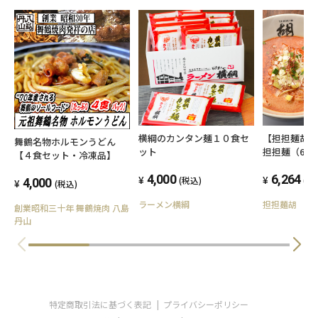
横綱のカンタン麺１０食セ
【担担麺胡】
舞鶴名物ホルモンうどん
ット
担担麺（6食
【４食セット・冷凍品】
4,000
6,264
(税込)
(税
4,000
(税込)
ラーメン横綱
担担麺胡
創業昭和三十年 舞鶴焼肉 八島
丹山
特定商取引法に基づく表記
プライバシーポリシー