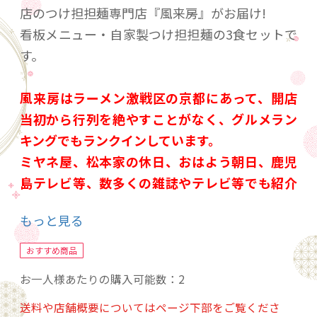
店のつけ担担麺専門店『風来房』がお届け!
看板メニュー・自家製つけ担担麺の3食セットで
す。
風来房はラーメン激戦区の京都にあって、開店
当初から行列を絶やすことがなく、グルメラン
キングでもランクインしています。
ミヤネ屋、松本家の休日、おはよう朝日、鹿児
島テレビ等、数多くの雑誌やテレビ等でも紹介
されました。
もっと見る
風来房のつけ担担麺のスープは、動物系素材を
おすすめ商品
一切使わず鰹節、鯖節等の魚介系素材と昆布等
お一人様あたりの購入可能数：2
からとった出汁と秘伝の胡麻や練り胡麻等から
送料や店舗概要についてはページ下部をご覧くださ
作ったタレと自家製辣油、自家製甜面醤で1時間