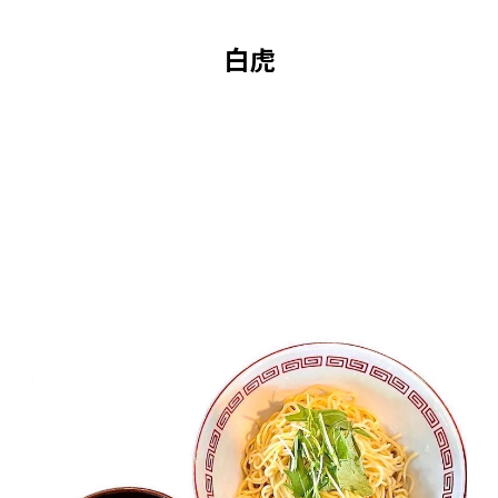
・つけ担担スープ(鳳凰)[350g×1袋]
白虎
製造地:京都府長岡京市
賞味期限:製造日から1週間
・つけ担担スープ(朱雀)[330g×1袋]
製造地:京都府長岡京市
賞味期限:製造日から1週間
・冷やし担担スープ（青龍)[320g×1袋]
製造地:京都府長岡京市
賞味期限:製造日から1週間
■注意事項/その他
◆本商品は冷蔵でのお届けとなります。
◆開封後はお早めにお召し上がりください。
◆賞味期限内にお召し上がりください。