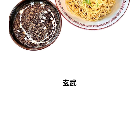
◆湯煎時や麺茹での際は十分ご注意ください。
◆電子レンジや直接火にかけての温めは行わな
いでください。
◆画像はイメージです。
■原材料:商品に記載 ※ピーナッツを使用して
います。
玄武
■配達外のエリア：離島
品質管理の観点から商品をお届けすることが出
来ません。
ご購入いただいた場合はキャンセル処理させて
いただきます。予めご了承ください。