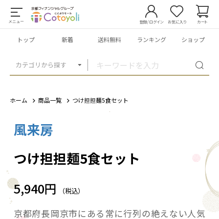
メニュー
登録/ログイン
お気に入り
カート
トップ
新着
送料無料
ランキング
ショップ
カテゴリから探す
ホーム
商品一覧
つけ担担麺5食セット
風来房
1
/
7
つけ担担麺5食セット
5,940円
（税込）
京都府長岡京市にある常に行列の絶えない人気