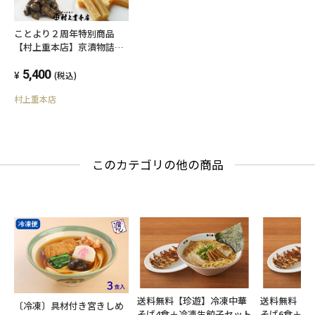
ことより２周年特別商品
【村上重本店】京漬物詰合
せ８点入・送料込
5,400
(税込)
村上重本店
このカテゴリの他の商品
送料無料【珍遊】冷凍中華
送料無料【
〔冷凍〕具材付き宮きしめ
そば4食＋冷凍生餃子セット
そば6食＋冷