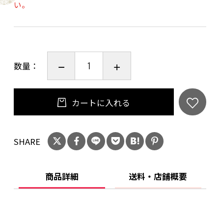
い。
煮込んだ肉みそを加えております。
風来房人気の「ピリッと辛い白虎」と「旨辛い
鳳凰」と「黒ゴマたっぷり玄武」と「酸っぱ辛
い朱雀」と「冷やし担担麺の青龍」のセットで
数量：
す。
麺はつけ麺では珍しい中細麺です。
ご自宅で『お店の味をそのまま』お楽しみくだ
カートに入れる
さい!
SHARE
■作り方
【つけ担担麺の作り方】
1.)鍋にたっぷりの水を入れ火にかける
商品詳細
送料・店舗概要
2.)沸騰したら生麺をほぐしながら入れて1分20秒
茹でる
3.)ざるに麺を移し流水でしめる