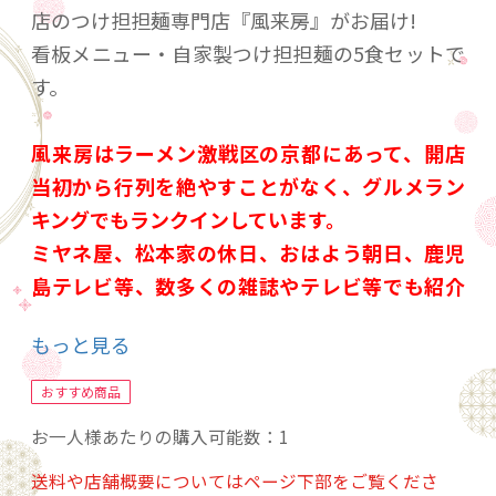
店のつけ担担麺専門店『風来房』がお届け!
看板メニュー・自家製つけ担担麺の5食セットで
す。
風来房はラーメン激戦区の京都にあって、開店
当初から行列を絶やすことがなく、グルメラン
キングでもランクインしています。
ミヤネ屋、松本家の休日、おはよう朝日、鹿児
島テレビ等、数多くの雑誌やテレビ等でも紹介
されました。
もっと見る
風来房のつけ担担麺のスープは、動物系素材を
おすすめ商品
一切使わず鰹節、鯖節等の魚介系素材と昆布等
お一人様あたりの購入可能数：1
からとった出汁と秘伝の胡麻や練り胡麻等から
送料や店舗概要についてはページ下部をご覧くださ
作ったタレと自家製辣油、自家製甜面醤で1時間