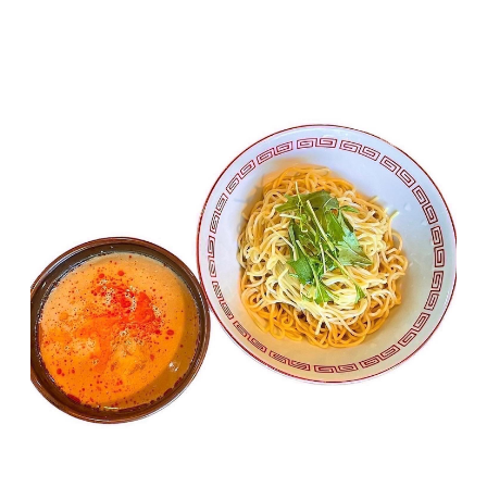
4.)器に盛りお好みで水菜やカイワレ、ネギ等を
のせる
5.)スープは封を切らず熱湯の中に入れ4分～5分
加熱して、器に移して出来上がり
■商品の内容について
・生麺[180gx5袋]
製造地:京都府長岡京市
賞味期限:製造日から1週間
・つけ担担スープ(玄武)[330g×1袋]
製造地:京都府長岡京市
賞味期限:製造日から1週間
・つけ担担スープ(白虎)[330g×1袋]
製造地:京都府長岡京市
賞味期限:製造日から1週間