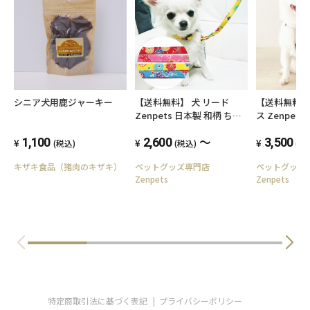
シニア犬用鹿ジャーキー
【送料無料】 犬 リード
【送料無料】 
Zenpets 日本製 和柄 ちり
ス Zenpet
めん
越ちりめん 
～
1,100
2,600
3,500
(税込)
(税込)
(税
キザキ食品（猪肉のキザキ）
ペットグッズ専門店
ペットグッ
Zenpets
Zenpets
特定商取引法に基づく表記
プライバシーポリシー