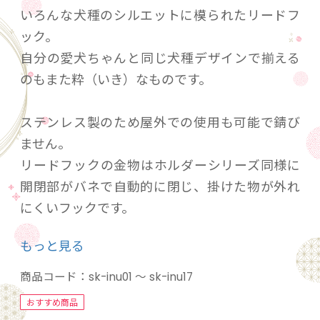
いろんな犬種のシルエットに模られたリードフ
ック。
自分の愛犬ちゃんと同じ犬種デザインで揃える
のもまた粋（いき）なものです。
ステンレス製のため屋外での使用も可能で錆び
ません。
リードフックの金物はホルダーシリーズ同様に
開閉部がバネで自動的に閉じ、掛けた物が外れ
にくいフックです。
もっと見る
※仕入商品です。メーカー在庫により納期がか
かることがございます。
商品コード：
sk-inu01 ～ sk-inu17
※返品・交換対応不可商品です。
おすすめ商品
※当店では角型のみ取り扱っております。