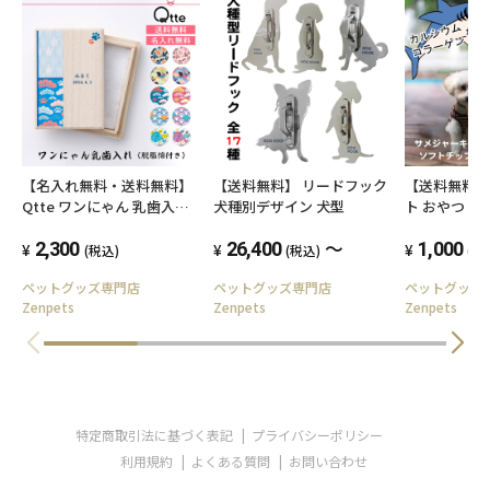
【名入れ無料・送料無料】
【送料無料】 リードフック
【送料無料】
Qtte ワンにゃん 乳歯入れ
犬種別デザイン 犬型
ト おやつ 無
桐箱 成長の思い出
BokBok 
～
2,300
26,400
フトチップ 5
1,000
(税込)
(税込)
(税
ズ ヘルシー 
ペットグッズ専門店
ペットグッズ専門店
ペットグッ
Zenpets
Zenpets
Zenpets
特定商取引法に基づく表記
プライバシーポリシー
利用規約
よくある質問
お問い合わせ