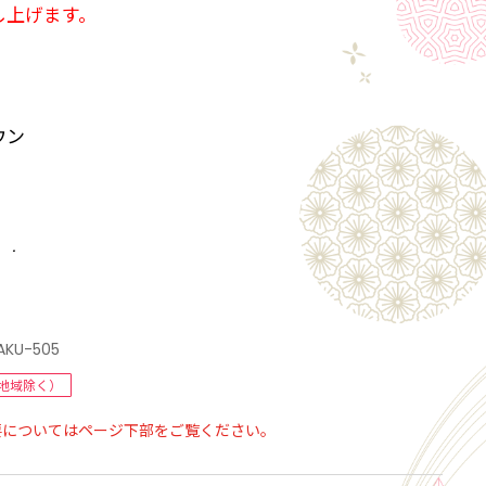
し上げます。
ウン
ンク
AKU-505
地域除く）
要についてはページ下部をご覧ください。
ト