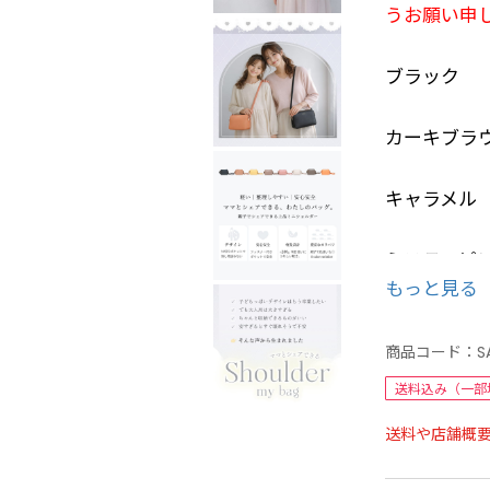
うお願い申
ブラック
カーキブラ
キャラメル
ミスティピ
もっと見る
マスタード
商品コード：
S
グレージュ
送料込み（一部
送料や店舗概
アプリコッ