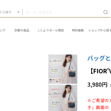
から探す
ング
京都の逸品
ことよりモール限定
特別価格
ショップから探
バッグと
【FIO
3,980円
※ご希望の
き」画面の