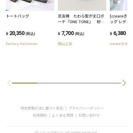
トートバッグ
京友禅 たわら型がま口ポ
[creareき
ーチ『ONE TONE』 紗綾
ッグ レディ
型 モノトーン
軽量 日本製 
20,350
7,700
染 京帆布 猫
6,380
(税込)
(税込)
(税
プ お母さん 
Factory Hatchman
岡山工芸
creareきき
ント AS-12Sn
特定商取引法に基づく表記
プライバシーポリシー
利用規約
よくある質問
お問い合わせ
© ことよりモール all rights reserved.