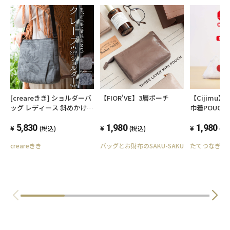
[creareきき] ショルダーバ
【FIOR'VE】3層ポーチ
【Cijimu】C
ッグ レディース 斜めかけ
巾着POUCH 
軽量 日本製 和装 墨 備長炭
染め 京帆布 クレープ お母
5,830
1,980
1,980
(税込)
(税込)
(税
さん 誕生日 プレゼント AS-
creareきき
バッグとお財布のSAKU-SAKU
たてつなぎ
12 (華更紗)