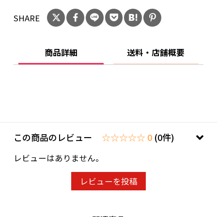
蒸着シート、中敷/気泡緩衝材
SHARE
重量：約530g
原産国：中国
商品詳細
送料・店舗概要
この商品のレビュー
☆☆☆☆☆ 0
(0件)
レビューはありません。
レビューを投稿