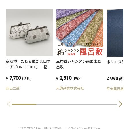
京友禅 たわら型がま口ポ
三巾綿シャンタン両面染風
ポリエステ
ーチ『ONE TONE』 格
呂敷
子 モノトーン
7,700
2,310
990
(税込)
(税込)
(税込)
岡山工芸
大興産業株式会社
平安風呂敷
特定商取引法に基づく表記
プライバシーポリシー