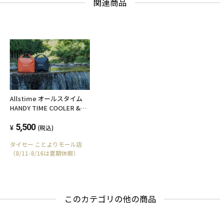
関連商品
Allstime オールスタイム
HANDY TIME COOLER &
DRY 2WAY BAG ハンディー
タイム クーラー&ドライ2ウ
5,500
(税込)
ェイバッグ オレンジ AT-
タイセー ことよりモール店
0009-03
（8/11-8/16は夏期休暇）
このカテゴリの他の商品