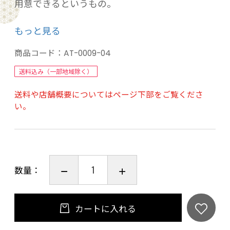
用意できるというもの。
お気に入りの場所で、川の流れを感じながら、
もっと見る
鳥の鳴く声や木の揺れる音を聴きながら、子供
たちと遊びながら、ごくごく気分よく。
商品コード：
AT-0009-04
クーラー用の中敷を取り外せば、防水しておき
送料込み（一部地域除く）
たい物をまとめたり、帰りに濡れた服などを分
送料や店舗概要についてはページ下部をご覧くださ
ける事もできるスグレモノ。
い。
バーベキューからパドルスポーツまで、アクテ
ィブな休日を準備万端で楽しもう。
品名：ハンディータイムクーラー&ドライ2ウェ
数量：
イバッグ（ブラック）
品番：AT-0009-04
サイズ：幅約35cm×奥行約20cm×高さ約41cm
カートに入れる
材質：生地/420DナイロンTPU、裏生地/アルミ