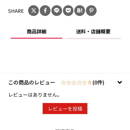
蒸着シート、中敷/気泡緩衝材
SHARE
重量：約530g
原産国：中国
商品詳細
送料・店舗概要
この商品のレビュー
☆☆☆☆☆ 0
(0件)
レビューはありません。
レビューを投稿