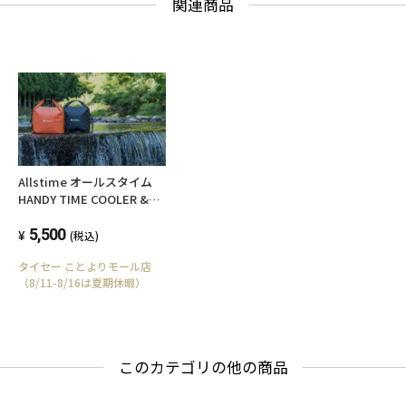
関連商品
Allstime オールスタイム
HANDY TIME COOLER &
DRY 2WAY BAG ハンディー
タイム クーラー&ドライ2ウ
5,500
(税込)
ェイバッグ ブラック AT-
タイセー ことよりモール店
0009-04
（8/11-8/16は夏期休暇）
このカテゴリの他の商品