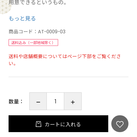
用意できるというもの。
お気に入りの場所で、川の流れを感じながら、
もっと見る
鳥の鳴く声や木の揺れる音を聴きながら、子供
たちと遊びながら、ごくごく気分よく。
商品コード：
AT-0009-03
クーラー用の中敷を取り外せば、防水しておき
送料込み（一部地域除く）
たい物をまとめたり、帰りに濡れた服などを分
送料や店舗概要についてはページ下部をご覧くださ
ける事もできるスグレモノ。
い。
バーベキューからパドルスポーツまで、アクテ
ィブな休日を準備万端で楽しもう。
品名：ハンディータイムクーラー&ドライ2ウェ
数量：
イバッグ（オレンジ）
品番：AT-0009-03
サイズ：幅約35cm×奥行約20cm×高さ約41cm
カートに入れる
材質：生地/420DナイロンTPU、裏生地/アルミ