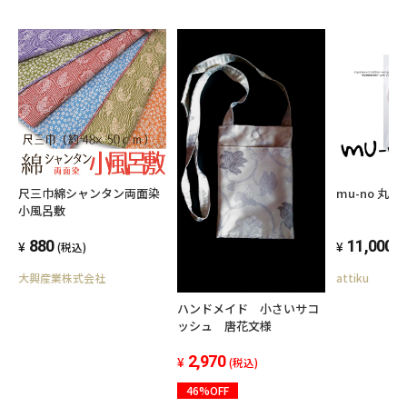
尺三巾綿シャンタン両面染
mu-n
小風呂敷
880
11,000
(税込)
(
大興産業株式会社
attiku
ハンドメイド 小さいサコ
ッシュ 唐花文様
2,970
(税込)
46%OFF