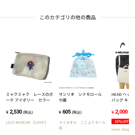
このカテゴリの他の商品
ミャクミャク レースのポ
サンリオ シナモロール
HEAD ヘッド
ーチ アイボリー カラー
巾着
バッグ キャ
ッグ 帆布 ハ
2,530
605
ンバス 肩掛
2,000
(税込)
(税込)
(税
ルト付き 軽
30%OFF
LACE MUSEUM 【LOOP】
マイタオル ことよりモール
通勤 通学 塾
店
クールバッグ
nono shop
イバッグ お