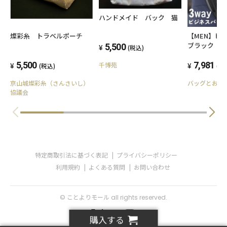
ハンドメイド バック 猫
燦彩糸 トラベルポーチ
【MEN】
ブラック
5,500
(税込)
5,500
7,981
千博苑
(税込)
(税
京山城燦彩糸（さんさいし）
バッグとお財布の
協議会
特定商取引法に基づく表記
プライバシーポリシー
利用規約
よくある質問
お問い合わせ
© ことよりモール all rights reserved.
購入する