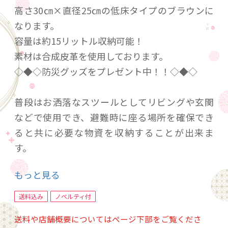
高さ30㎝×直径25㎝の低床タイプのブラウンに
なります。
容量は約15リットル収納可能！
素材は合成皮革を使用しております。
◇◆◇防災グッズをプレゼント中！！◇◆◇
普段はお洒落なスツールとしてリビングや玄関
などで使用でき、避難時に座る場所を確保でき
ると共に必要な物資を収納することが出来ま
す。
防災バッグは常に目の届くところにある事によ
もっと見る
り緊急時にすぐに持ち運べるメリットがある魅
せる防災バッグでもあります。
送料込み
ノベルティ付
送料や店舗概要についてはページ下部をご覧くださ