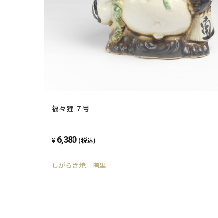
福々狸 ７号
6,380
(税込)
しがらき焼 陶里