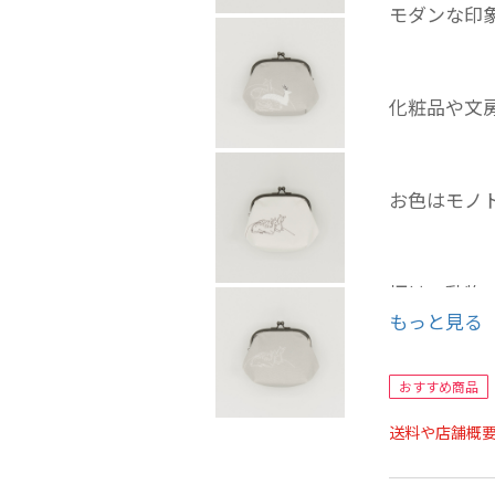
モダンな印
化粧品や文
お色はモノ
柄は、動物
もっと見る
全部で9柄
おすすめ商品
京友禅と言
送料や店舗概
「伝統の柄
あえてモノ