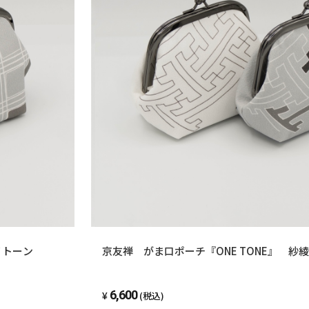
（写真11
■ご購入に
・手描友禅
濡れた場合
乾かしてか
・手作りの
・年末年始
ん。
その間にご
ノトーン
京友禅 がま口ポーチ『ONE TONE』 紗
りますので
お届けが遅
6,600
(税込)
ご不便をお