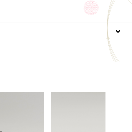
］［松］［菊］
氷割］［紗綾型］［格子］
ク100％
ーヨン
130mm×奥行65mm×高さ110mm（金具部を含
110mm
日本
グについて
は承っておりませんが、
箱にお入れしてお送りいたします。