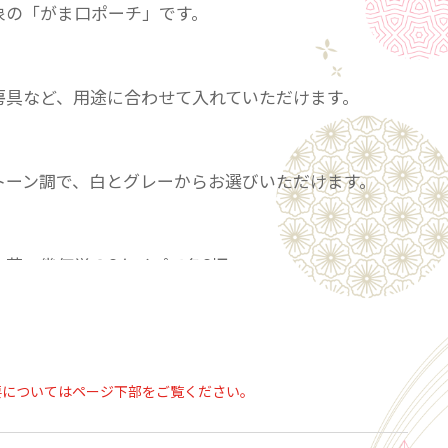
象の「がま口ポーチ」です。
房具など、用途に合わせて入れていただけます。
トーン調で、白とグレーからお選びいただけます。
・花・幾何学の3タイプで各3柄
ご用意いたしました。
えば、華やかで多色な印象がありますが
要についてはページ下部をご覧ください。
の良さ」をぜひ感じていただきたく
トーン仕上げにしました。