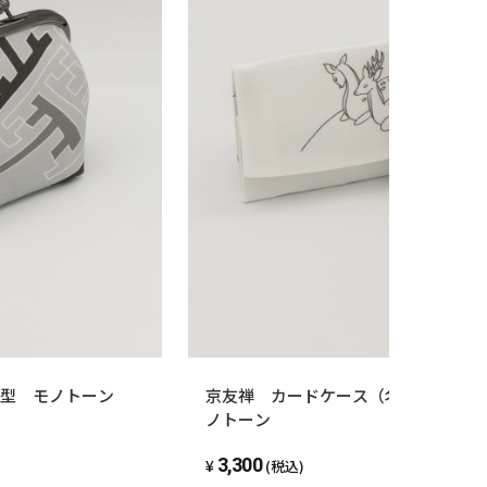
枚目参照）
際しての注意点
のため、水ぬれにご注意ください。
はこすったりせずに水分をふき取り
らお使いください。
為、個々の仕上がりに多少の差がございます。
、GWなどの長期休業は祝祭日により営業しておりませ
注文を頂いた場合は、営業を再開した後に発送とな
綾型 モノトーン
京友禅 カードケース（名刺ケース）『O
ノトーン
くなることがございます。
3,300
(税込)
かけいたしますがご了承ください。