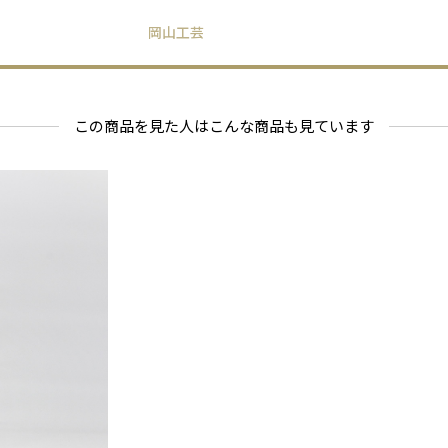
岡山工芸
---------------
★着物手描
この商品を見た人はこんな商品も見ています
1968年、
手描友禅職
「手描友禅
新しい感覚
素材に合う
★工房見学
工房見学と
京都へお越