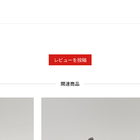
花 ［椿
幾何学 ［
■商品概要
表地：シル
レビューを投稿
裏地：レ
サイズ：幅
む）、口金幅
関連商品
製造国：
■ラッピン
ラッピング
専用の化粧