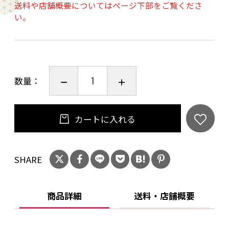
■アルコール度：25.0%
送料や店舗概要についてはページ下部をご覧くださ
い。
■原材料：米（国産）、米こうじ（国産米）、
清酒粕
■蒸留方法：減圧蒸留
数量：
20歳未満の飲酒は法律で禁止されています。当
店は20歳未満の方への酒類の販売はいたしてお
りません。
カートに入れる
ご購入時、「ご注文手続き」画面の「お問い合
わせ欄」に、生年月日を必ず入力してくださ
い。
SHARE
ことよりモール会員で生年月日登録済みの方
は、お問い合わせ欄への入力は不要です。
商品詳細
送料・店舗概要