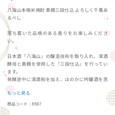
八海山本格米焼酎 黄麹三段仕込 よろしく千萬あ
るべし
落ち着いた品格のある香りをお楽しみくださ
い。
日本酒「八海山」の醸造技術を取り入れ、清酒
酵母と黄麹を使用した「三段仕込」を行ってい
ます。
発酵途中に清酒粕を加え、ほのかに吟醸酒を思
わせる香りのあるモロミから滅圧蒸留した、貯
もっと見る
蔵年数2年以上の焼酎です。
商品コード：
6567