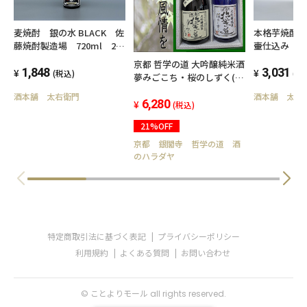
麦焼酎 銀の水 BLACK 佐
本格芋焼酎
藤焼酎製造場 720ml 25
壷仕込み 25
度
霧島町蒸留
京都 哲学の道 大吟醸純米酒
1,848
3,031
(税込)
(税
夢みごこち・桜のしずく(ブ
ルー瓶) 720ml セット(送
酒本舗 太右衛門
酒本舗 太右
料込み 北海道・沖縄を除
6,280
(税込)
く)
21%OFF
京都 銀閣寺 哲学の道 酒
のハラダヤ
特定商取引法に基づく表記
プライバシーポリシー
利用規約
よくある質問
お問い合わせ
© ことよりモール all rights reserved.