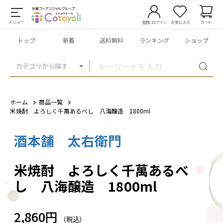
メニュー
登録/ログイン
お気に入り
カート
トップ
新着
送料無料
ランキング
ショップ
カテゴリから探す
ホーム
商品一覧
米焼酎 よろしく千萬あるべし 八海醸造 1800ml
酒本舗 太右衛門
1
/
2
米焼酎 よろしく千萬あるべ
し 八海醸造 1800ml
2,860円
（税込）