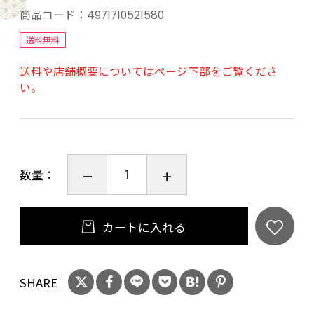
ールフリー（エチルアルコール）・パラベンフ
商品コード：
4971710521580
リー・紫外線吸収剤フリー・シリコーンフリー
送料無料
でやさしい使い心地。
送料や店舗概要についてはページ下部をご覧くださ
●人気イラストレーターNAPPYさんコラボデザ
い。
イン。
★うるおいお手入れのこと
※1 うるおい環境のこと
※2 乾燥による刺激のこと
数量：
【使用方法】
●洗顔後の清潔な肌にお使いください。
カートに入れる
●マスクご使用後、乳液、クリームなどで肌を
ととのえると、より効果的です。
SHARE
【配合成分】