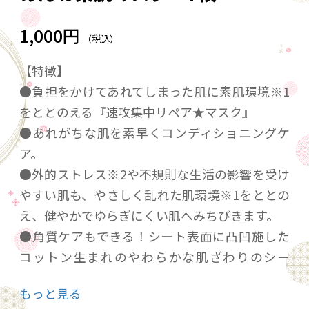
1,000円
（税込）
【特徴】
●負担をかけてあれてしまった肌に素肌環境※1
をととのえる『速攻集中リペア★マスク』
●あれがちな肌を素早くコンディショニングケ
ア。
●外的ストレス※2や不規則な生活の影響を受け
やすい肌も、やさしく乱れた肌環境※1をととの
え、健やかでゆらぎにくい肌へみちびきます。
●角質ケアもできる！シート表面に凸凹施した
コットン生まれのやわらかな肌ざわりのシー
ト。透明性が高く、肌が透けるほど高密着！
もっと見る
●弱酸性・無香料・無着色・無鉱物油・アルコ