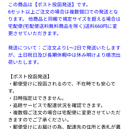
この商品は【ポスト投函発送】です。
水・BG・DPG・PPG－10メチルグルコース・グ
6セット以上ご注文の場合は複数個口での発送とな
リセリン・ウメ果実エキス・ザクロ果皮エキ
ります。 他商品と同梱で規定サイズを超える場合は
ス・シロキクラゲエキス・ソメイヨシノ葉エキ
宅配便(宅配便送料無料商品を除く)送料660円に変
ス・ヒアルロン酸Na・EDTA－2Na・PEG－8・
更させていただきます。
（アクリレーツ／アクリル酸アルキル（C10－
発送について：ご注文より1～2日で発送いたします
30））クロスポリマー・イソステアリン酸PEG
が、土日祝日及び長期休暇中は休み明けより順次出
－50水添ヒマシ油・カルボマー・ジグリセリ
荷いたします。
ン・トリエチルヘキサノイン・水酸化Na・炭酸
ジアルキル（C14，15）・フェノキシエタノール
【ポスト投函発送】
・郵便受けに投函されるので、不在時でも安心で
す。
リニューアルによる商品名・容量・パッケージ
・日時指定はできません。
等の変更が予告なく行われる場合があります。
・追跡サービスで配達状況を確認できます。
・複数個ご注文の場合は宅配便に変更させていただ
きますのでご了承ください。
・郵便受けにお届けの為、配達先の住所と表札が異