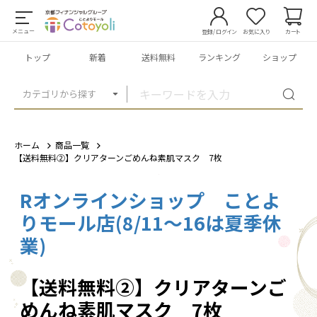
メニュー
登録/ログイン
お気に入り
カート
トップ
新着
送料無料
ランキング
ショップ
カテゴリから探す
ホーム
商品一覧
【送料無料②】クリアターンごめんね素肌マスク 7枚
Rオンラインショップ ことよ
1
/
6
りモール店(8/11～16は夏季休
業)
【送料無料②】クリアターンご
めんね素肌マスク 7枚