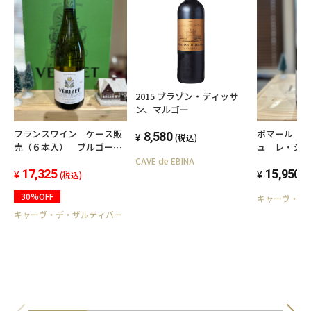
2015 ブラゾン・ディッサ
ン、マルゴー
フランスワイン ケース販
ポマール 
8,580
(税込)
売（６本入） ブルゴーニ
ュ レ・シャ
ュのシャルドネ②
750ml 赤
CAVE de EBINA
17,325
ディ・ジョ
15,950
(税込)
(
30%OFF
キャーヴ・デ
キャーヴ・デ・ザルティバー