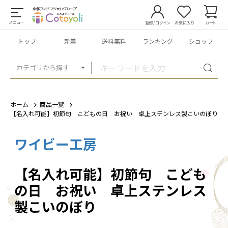
メニュー
登録/ログイン
お気に入り
カート
トップ
新着
送料無料
ランキング
ショップ
カテゴリから探す
ホーム
商品一覧
【名入れ可能】初節句 こどもの日 お祝い 卓上ステンレス製こいのぼり
ワイビー工房
1
/
2
【名入れ可能】初節句 こども
の日 お祝い 卓上ステンレス
製こいのぼり