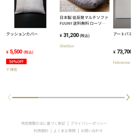
日本製 低反発マルチソファ
FUUNY 送料無料 ローソフ
ァー 2人掛け リクライニン
クッションカバー
アートパネ
グ フロアソファー ソファー
31,200
(税込)
リビングソファ ナチュラル
Sheldon
おしゃれ シンプル ソファー
5,500
73,700
(税込)
(
ベッド ファブリック
50%OFF
Felicienne
千博苑
特定商取引法に基づく表記
プライバシーポリシー
利用規約
よくある質問
お問い合わせ