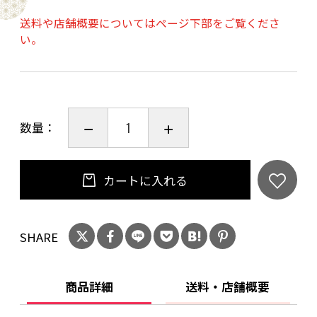
送料や店舗概要についてはページ下部をご覧くださ
い。
※当商品は受注生産となります。発送までしば
らくお時間を頂く場合がございますので、あら
かじめご了承ください（基本的には注文から２
週間以内の発送）。お急ぎの場合は「お問合せ
数量：
欄」にその旨を記載下さい。出来る限りの対応
はさせて頂きます。
カートに入れる
※購入時に「ご注文手続き」画面の「お問合せ
欄」に【兜】もしくは【旗】、名入れをご希望
SHARE
される方は【お名前】を必ずご記入ください。
ご記入がない場合は名入れなしの【兜】になり
ますので予めご了承お願い致します。
商品詳細
送料・店舗概要