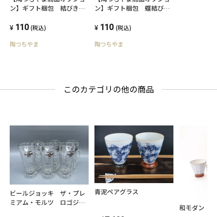
ン】ギフト梱包 結びきり
ン】ギフト梱包 蝶結び熨
熨斗
斗
110
110
(税込)
(税込)
陶つちやま
陶つちやま
このカテゴリの他の商品
青泥ペアグラス
ビールジョッキ ザ・プレ
ミアム・モルツ ロゴジョ
和モダン 
ッキ 380ml×6個セット