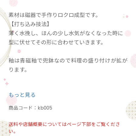
素材は磁器で手作りロクロ成型です。
【打ち込み技法】
薄く水挽し、ほんの少し水気がなくなった時に
型に伏せてその形に合わせていきます。
釉は青磁釉で兜鉢なので料理の盛り付けが拡が
ります。
口径150㎜×高さ46㎜
もっと見る
重量176g
電子レンジ/〇、食洗機/〇、直火/×
商品コード：
kb005
◎一点ずつの手作り生産ですので、多少の違い
は御了承下さい。
送料や店舗概要についてはページ下部をご覧くださ
い。