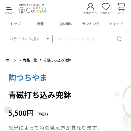
メニュー
登録/ログイン
お気に入り
カート
トップ
新着
送料無料
ランキング
ショップ
カテゴリから探す
ホーム
商品一覧
青磁打ち込み兜鉢
陶つちやま
1
/
7
青磁打ち込み兜鉢
5,500円
（税込）
※光によって色の見え方が異なります。