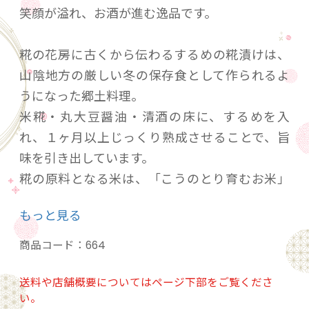
笑顔が溢れ、お酒が進む逸品です。
糀の花房に古くから伝わるするめの糀漬けは、
山陰地方の厳しい冬の保存食として作られるよ
うになった郷土料理。
米糀・丸大豆醤油・清酒の床に、するめを入
れ、１ヶ月以上じっくり熟成させることで、旨
味を引き出しています。
糀の原料となる米は、「こうのとり育むお米」
を使用しています。
もっと見る
砂糖やみりんを使用していないのに、優しい甘
さがあるのは、米本来の旨味なのです。
商品コード：
664
コウノトリの郷、兵庫県豊岡市からお届けしま
す。
送料や店舗概要についてはページ下部をご覧くださ
い。