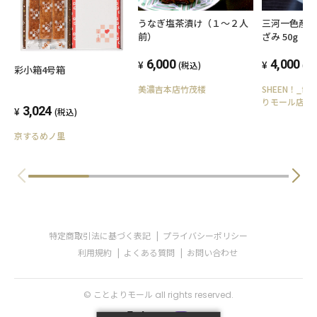
うなぎ塩茶漬け（１～２人
三河一色産 
前）
ざみ 50g（
レ20g）2食
6,000
凍
4,000
(税込)
(税
彩小箱4号箱
美濃吉本店竹茂楼
SHEEN！_fo
りモール店
3,024
(税込)
京するめノ里
特定商取引法に基づく表記
プライバシーポリシー
利用規約
よくある質問
お問い合わせ
© ことよりモール all rights reserved.