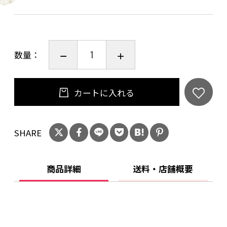
・するめ糀漬【要冷蔵】：（平成28年 五つ星ひ
ょうご 選定）
北海道産の肉厚するめを使用し、糀がするめの
数量：
旨味を引き出しています。
●するめ糀漬
カートに入れる
原材料：米こうじ(兵庫県但馬産米100%使用)､
するめいか(北海道)､しょうゆ(小麦・大豆を含
む)､清酒､唐辛子
SHARE
賞味期限：3ヶ月
保存方法：10℃以下で保存
商品詳細
送料・店舗概要
成分表示：(100mlあたり) エネルギー196Kcal/
たんぱく質17.0g/脂質1.4g/炭水化物28.8g/食塩
相当量2.8g(推定値)