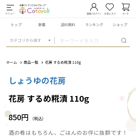
メニュー
登録/ログイン
お気に入り
カート
トップ
新着
送料無料
ランキング
ショップ
カテゴリから探す
ホーム
商品一覧
花房 するめ糀漬 110g
しょうゆの花房
1
/
2
花房 するめ糀漬 110g
850円
（税込）
酒の肴はもちろん、ごはんのお伴に抜群です！