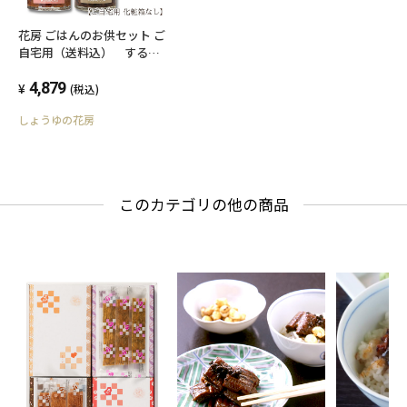
花房 ごはんのお供セット ご
自宅用（送料込） するめ
糀漬x3、ほたるいか糀漬x1
4,879
(税込)
しょうゆの花房
このカテゴリの他の商品