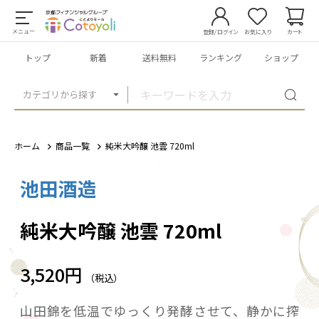
メニュー
登録/ログイン
お気に入り
カート
トップ
新着
送料無料
ランキング
ショップ
カテゴリから探す
ホーム
商品一覧
純米大吟醸 池雲 720ml
池田酒造
1
/
1
純米大吟醸 池雲 720ml
3,520円
（税込）
山田錦を低温でゆっくり発酵させて、静かに搾