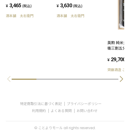
3,465
度
3,630
(税込)
(税込)
酒本舗 太右衛門
酒本舗 太右衛門
英勲 純米大
衛三割五分磨
酒・1800ml
29,700
(
齊藤酒造 こ
特定商取引法に基づく表記
プライバシーポリシー
利用規約
よくある質問
お問い合わせ
© ことよりモール all rights reserved.