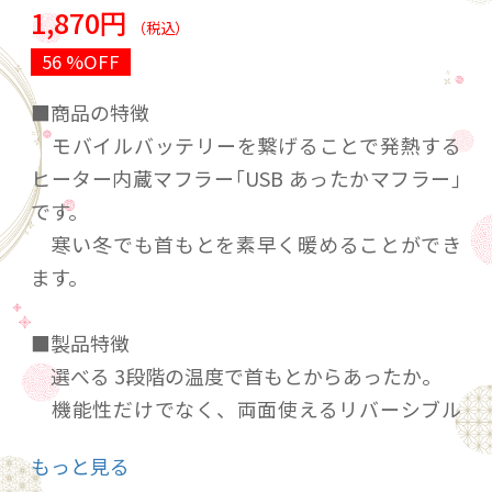
1,870円
（税込）
56 %OFF
■商品の特徴
モバイルバッテリーを繋げることで発熱する
ヒーター内蔵マフラー｢USB あったかマフラー｣
です。
寒い冬でも首もとを素早く暖めることができ
ます。
■製品特徴
選べる 3段階の温度で首もとからあったか。
機能性だけでなく、両面使えるリバーシブル
仕様のマフラーですので、気分やシーン、スタイ
もっと見る
ルに合わせることができるデザイン性も兼ね備