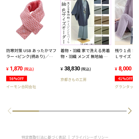
防寒対策 USB あったかマフ
着物・羽織 家で洗える男着
残り１点！
ラー <ピンク(柄あり)／ピ
物・羽織 メンズ 無地紬 テ
Ｌサイズ【
ンク>
イジンシルパール / 人気色
ィース 薄
1,870
紺色・青・グレー系・茶色
38,830
ラカップ付き
8,000
(税込)
(税込)
(税
系・緑色系・黒 / 袷仕立
分袖・パンツ
56%OFF
41%OFF
京都きもの工房
オーダーメイド
ームウエア
ア 胸パッ
イーモン合同会社
グランタックJ
特定商取引法に基づく表記
プライバシーポリシー