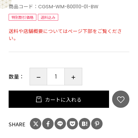
えています♪
商品コード：
CGSM-WM-800110-01-BW
よくある電源ボタン剥き出しの発熱マフラー
特別割引価格
送料込み
ではなく、隠し刺繍を施しています。
送料や店舗概要についてはページ下部をご覧くださ
い。
数量：
カートに入れる
SHARE