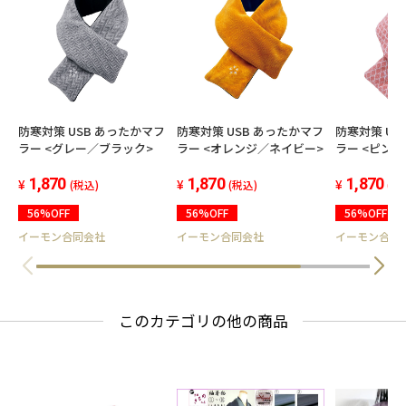
防寒対策 USB あったかマフ
防寒対策 USB あったかマフ
防寒対策 US
ラー <グレー／ブラック>
ラー <オレンジ／ネイビー>
ラー <ピンク
ンク>
1,870
1,870
1,870
(税込)
(税込)
(税
56%OFF
56%OFF
56%OFF
イーモン合同会社
イーモン合同会社
イーモン合同
このカテゴリの他の商品