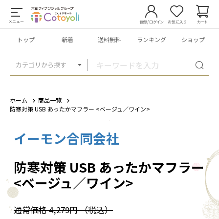
メニュー
登録/ログイン
お気に入り
カート
トップ
新着
送料無料
ランキング
ショップ
カテゴリから探す
ホーム
商品一覧
防寒対策 USB あったかマフラー <ベージュ／ワイン>
イーモン合同会社
1
/
4
防寒対策 USB あったかマフラー
<ベージュ／ワイン>
通常価格
4,279円
（税込）