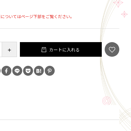
お手入れもらくらく
要についてはページ下部をご覧ください。
ときに
ェアとしても
ベントでのアピール力にも！
カートに入れる
製品の為、洗濯時注意点など商品同封のパンフレット
願い致します。
イズ詳細ご確認下さい。
ワイト
ステル100％