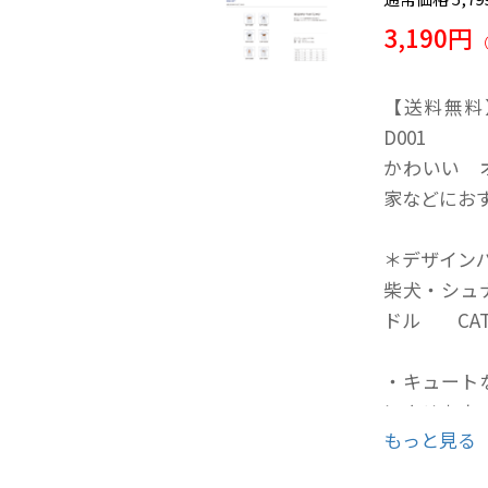
3,190円
【送料無料】
D001
かわいい 
家などに
＊デザイン
柴犬・シュ
ドル CA
・キュート
にさせます
もっと見る
オールシー
冬でもOK