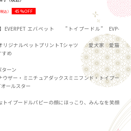
45 %OFF
（税込）
EVERPET エバペット ”トイプードル” EVP-
オリジナルペットプリントTシャツ 愛犬家 愛猫
おすすめ
パターン
ナウザー・ミニチュアダックスミニフンド・トイプー
Tオールスター
なトイプードルパピーの顔にほっこり、みんなを笑顔
。
ズン着用可能な半袖Tシャツ インナーを変えれば秋