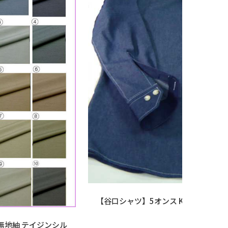
【谷口シャツ】5オンス KAIHARAデニ
無地紬 テイジンシル