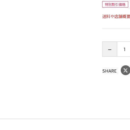
特別割引価格
吸水速乾で
送料や店舗概
・お散歩の
・ホームウ
・ペットイ
※プリント
をご確認お
SHARE
大きさはサ
カラー ：ホ
素材 ポリエ