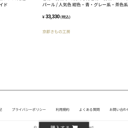
メイド
パール / 人気色 紺色・青・グレー系・茶色系
立 オーダーメイド
33,330
(税込)
京都きもの工房
記
プライバシーポリシー
利用規約
よくある質問
お問い合わ
購入する
© ことよりモール all rights reserved.