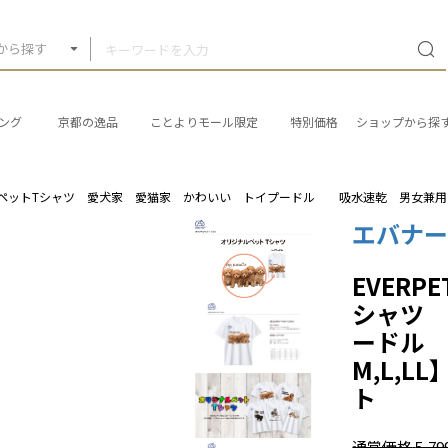
から探す
ング
京都の逸品
ことよりモール限定
特別価格
ショップから探
ル ペットTシャツ 愛犬家 愛猫家 かわいい トイプードル 吸水速乾 男女兼用 
エバナー
EVER
シャツ
ードル
M,L,
ト
通常価格
5,7