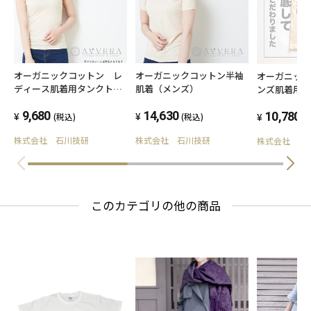
レディースLサイズ
身丈 62㎝
身巾 40㎝
オーガニックコットン レ
オーガニックコットン半袖
オーガニッ
ディース肌着用タンクトッ
肌着（メンズ）
ンズ肌着用
プ
9,680
14,630
10,780
(税込)
(税込)
(
株式会社 石川技研
株式会社 石川技研
株式会社 石
このカテゴリの他の商品