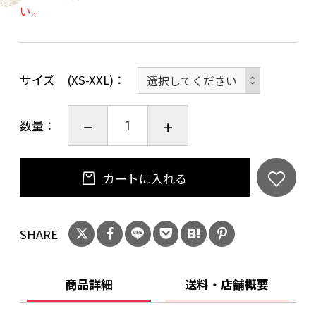
い。
AVVERA（アジェラ）の肌着に使っているのは、
オーガニックコットンの中でもトップクラスの
繊維長と繊維強力を持つアルティメイトピマ
100％の繊維を、極細の80番手に撚り、独自技術
サイズ (XS-XXL)
で柔らかく弾力のあるスムースニットに織り上
げた特別な生地です。
数量：
なめらかで、サラッとした肌触り感で吸収性抜
カートに入れる
群。肌も喜ぶ、家族全員が笑顔になれる安心な
素材です。この、着心地に特化した素材によ
り、ストレスのない肌着となっています。
SHARE
■縫い目が出ないフラット仕上げ
商品詳細
送料・店舗概要
どんなに肌に優しい素材も、布端や糸始末がス