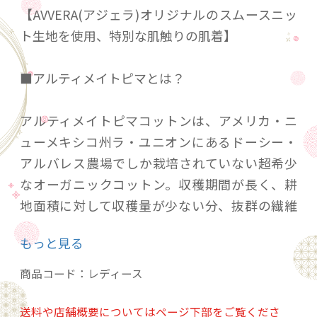
【AVVERA(アジェラ)オリジナルのスムースニッ
ト生地を使用、特別な肌触りの肌着】
■アルティメイトピマとは？
アルティメイトピマコットンは、アメリカ・ニ
ューメキシコ州ラ・ユニオンにあるドーシー・
アルバレス農場でしか栽培されていない超希少
なオーガニックコットン。収穫期間が長く、耕
地面積に対して収穫量が少ない分、抜群の繊維
長と繊維強力を備えています。
もっと見る
■AVVERA(アジェラ）のオリジナルスムースニッ
商品コード：
レディース
トとは？
送料や店舗概要についてはページ下部をご覧くださ