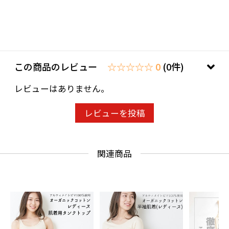
トレスになることも。
AVVERA（アジェラ）では、裏側に縫い目が出な
いように、すべての縫い代をフラットに仕上げ
ています。敏感肌の方にも、肌ストレスを最低
この商品のレビュー
☆☆☆☆☆ 0
(0件)
限に抑えられる肌着です。
レビューはありません。
サイズ：
レビューを投稿
レディースSサイズ
身丈 58㎝
身巾 37㎝
関連商品
レディースMサイズ
身丈 60㎝
身巾 38.5㎝