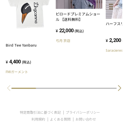
ビロードプレミアムショー
ル 【送料無料】
ハーフスリ
22,000
(税込)
2,200
(税
弓月 京店
Bird Tee Yanbaru
Saracieres
4,400
(税込)
FMIガーメント
特定商取引法に基づく表記
プライバシーポリシー
利用規約
よくある質問
お問い合わせ