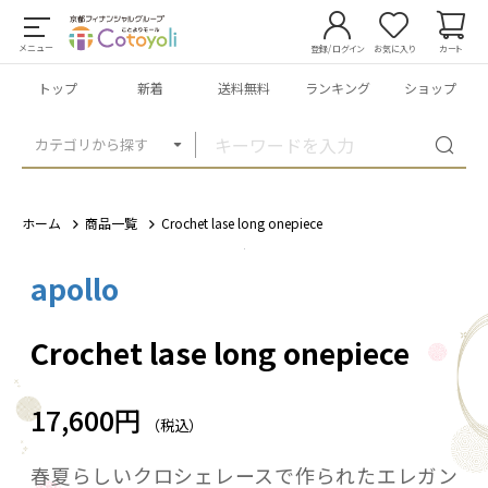
メニュー
登録/ログイン
お気に入り
カート
トップ
新着
送料無料
ランキング
ショップ
カテゴリから探す
ホーム
商品一覧
Crochet lase long onepiece
apollo
1
/
5
Crochet lase long onepiece
17,600円
（税込）
春夏らしいクロシェレースで作られたエレガン