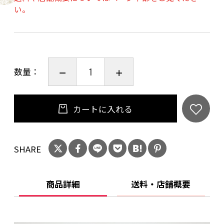
い。
・着丈：111.5cm
・身幅：47cm
【素材】
・本体：ポリエステル 100%
数量：
・パイピング部分 100%
【Point】
カートに入れる
・デザイン：クロシェレース
【Detail】
SHARE
・裏地 ：なし
・透け感：あり
商品詳細
送料・店舗概要
・伸縮性：なし
・光沢感：なし
・原産国：日本