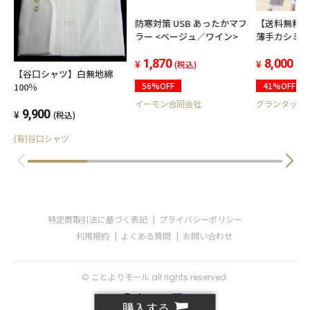
防寒対策 USB あったかマフ
【送料無料
ラー <ベージュ／ワイン>
薄手カシミ
セット（長
1,870
部屋着 ル
8,000
(税込)
(税
【谷口シャツ】白無地綿
級カシミア
56%OFF
41%OFF
100％
イーモン合同会社
グランタックJ
9,900
(税込)
(有)谷口シャツ
特定商取引法に基づく表記
プライバシーポリシー
利用規約
よくある質問
お問い合わせ
© ことよりモール all rights reserved.
購入する