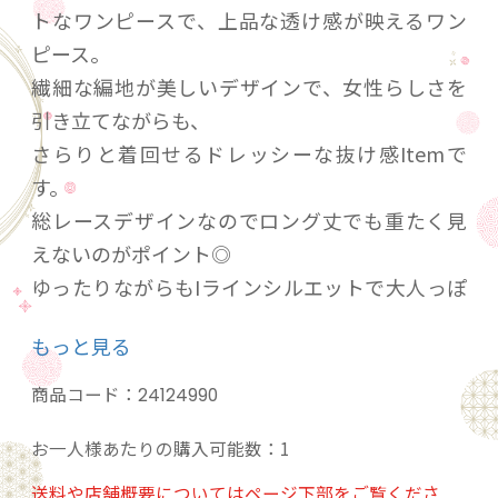
トなワンピースで、上品な透け感が映えるワン
ピース。
繊細な編地が美しいデザインで、女性らしさを
引き立てながらも、
さらりと着回せるドレッシーな抜け感Itemで
す。
総レースデザインなのでロング丈でも重たく見
えないのがポイント◎
ゆったりながらもIラインシルエットで大人っぽ
く華奢見え効果も期待できます。
もっと見る
【カラー】
商品コード：
24124990
・ブラック
お一人様あたりの購入可能数：1
【サイズ(平置き)】
送料や店舗概要についてはページ下部をご覧くださ