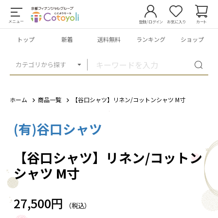
メニュー
登録/ログイン
お気に入り
カート
トップ
新着
送料無料
ランキング
ショップ
カテゴリから探す
ホーム
商品一覧
【谷口シャツ】リネン/コットンシャツ M寸
(有)谷口シャツ
1
/
2
【谷口シャツ】リネン/コットン
シャツ M寸
27,500円
（税込）