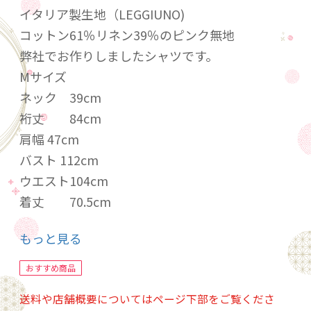
イタリア製生地（LEGGIUNO)
コットン61％リネン39％のピンク無地
弊社でお作りしましたシャツです。
Mサイズ
ネック 39cm
裄丈 84cm
肩幅 47cm
バスト 112cm
ウエスト104cm
着丈 70.5cm
家庭の洗濯機で洗えますがアイロンがけが困難
もっと見る
な場合、クリーニング店にお出し下さい。
おすすめ商品
送料や店舗概要についてはページ下部をご覧くださ