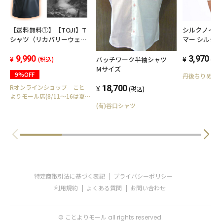
【送料無料①】【TOJI】T
シルクノイル
シャツ（リカバリーウェ
マー シルク 
ア）
ツ シルクイ
9,990
3,970
(税込)
(税
パッチワーク半袖シャツ
Mサイズ
9%OFF
丹後ちりめん
Rオンラインショップ こと
18,700
(税込)
よりモール店(8/11～16は夏
季休業)
(有)谷口シャツ
特定商取引法に基づく表記
プライバシーポリシー
利用規約
よくある質問
お問い合わせ
© ことよりモール all rights reserved.