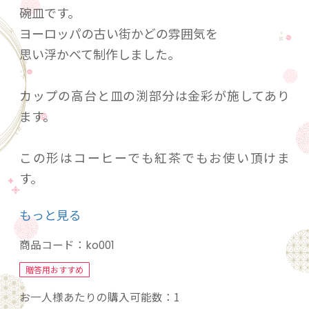
碗皿です。
ヨーロッパの古い街かどの雰囲気を
思い浮かべて制作しました。
カップの高台と皿の渕部分は金彩が施してあり
ます。
この形はコーヒーでも紅茶でもお使い頂けま
す。
(豆皿は別売り)
もっと見る
・
●カップ
商品コード：
ko001
口径85㎜×高さ72㎜
贈答用おすすめ
重量105ｇ・容量110㏄（八分目）
お一人様あたりの購入可能数：1
食洗機/〇、直火/×