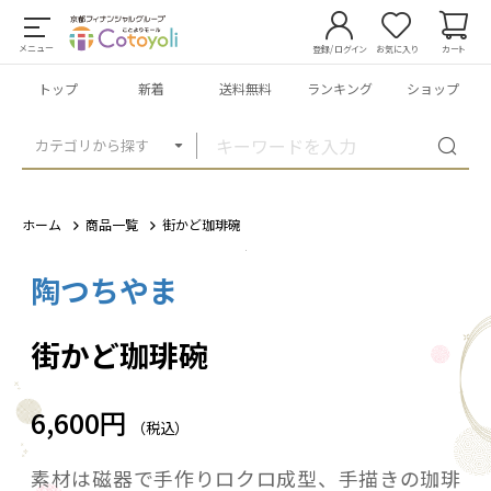
メニュー
登録/ログイン
お気に入り
カート
トップ
新着
送料無料
ランキング
ショップ
カテゴリから探す
ホーム
商品一覧
街かど珈琲碗
陶つちやま
1
/
7
街かど珈琲碗
6,600円
（税込）
素材は磁器で手作りロクロ成型、手描きの珈琲