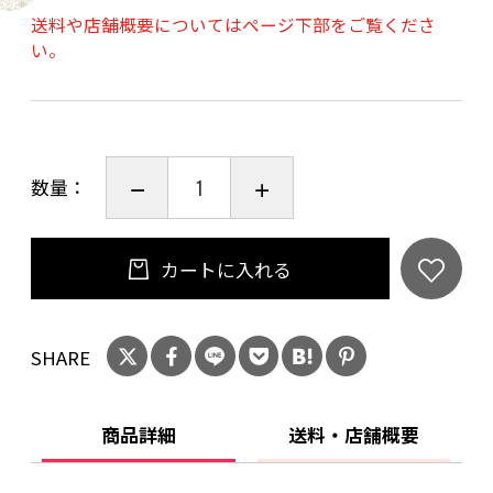
送料や店舗概要についてはページ下部をご覧くださ
い。
●ソーサー
口径136㎜×高さ28㎜
重量130g
食洗機/〇、直火/×
数量：
◎一点ずつ手作り生産なので、多少の違いはご
了承下さい
カートに入れる
SHARE
商品詳細
送料・店舗概要