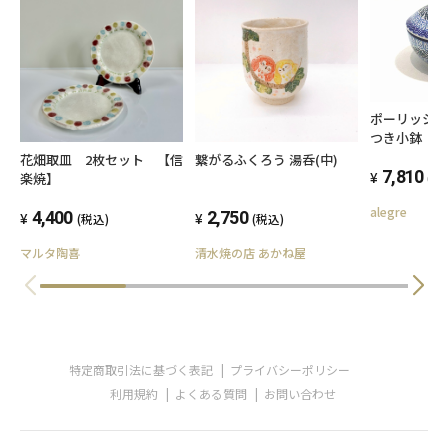
ポーリッシ
つき小鉢 1
ジ/オーブン
花畑取皿 2枚セット 【信
繋がるふくろう 湯呑(中)
7,810
楽焼】
(税
alegre
4,400
2,750
(税込)
(税込)
マルタ陶喜
清水焼の店 あかね屋
特定商取引法に基づく表記
プライバシーポリシー
利用規約
よくある質問
お問い合わせ