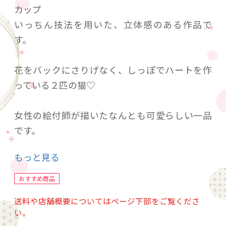
カップ
いっちん技法を用いた、立体感のある作品で
す。
花をバックにさりげなく、しっぽでハートを作
っている２匹の猫♡
女性の絵付師が描いたなんとも可愛らしい一品
です。
もっと見る
大切な方への記念日に、誕生日の贈り物にもお
すすめ。
おすすめ商品
送料や店舗概要についてはページ下部をご覧くださ
ご自宅でのくつろぎ時間を。
い。
結び猫マグと。