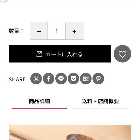
サイズ：径７．５㎝×高さ９．５㎝
数量：
◎ご購入を検討中のお客様へ
当作品はひとつひとつ手作業で作っております。
カートに入れる
若干風合いや色合いが異なる場合がございます
ので、ご了承下さい。
SHARE
食洗機 ○
電子レンジ ○
商品詳細
送料・店舗概要
オーブン ×
使用後食器は汚れを落とし、よく乾燥させてか
ら収納して下さい。