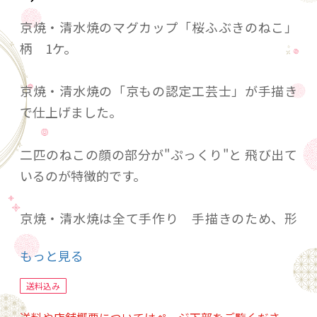
京焼・清水焼のマグカップ「桜ふぶきのねこ」
柄 1ケ。
京焼・清水焼の「京もの認定工芸士」が手描き
で仕上げました。
二匹のねこの顔の部分が"ぷっくり"と 飛び出て
いるのが特徴的です。
京焼・清水焼は全て手作り 手描きのため、形
や大きさ 絵柄など、写真のものと若干異なる
もっと見る
場合があります。
送料込み
※日本の京都で、古くから伝わる伝統工芸の技