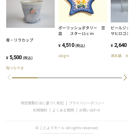
ポーリッシュポタリー 豆
ビールジョ
皿 スター11ｃｍ
サヒロゴジョッ
青・リラカップ
4,510
2,640
(税込)
(税
alegre
酒本舗 太右
5,500
(税込)
陶つちやま
特定商取引法に基づく表記
プライバシーポリシー
利用規約
よくある質問
お問い合わせ
© ことよりモール all rights reserved.