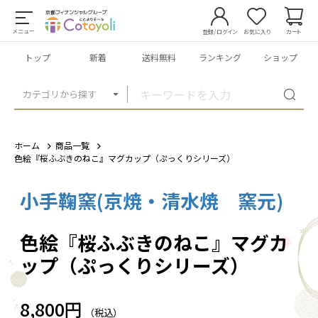
メニュー
登録/ログイン
お気に入り
カート
トップ
新着
送料無料
ランキング
ショップ
カテゴリから探す
ホーム
商品一覧
色絵『桜ふぶきのねこ』マグカップ（ぷっくりシリーズ）
小手鞠窯(京焼・清水焼 窯元)
1
/
4
色絵『桜ふぶきのねこ』マグカ
ップ（ぷっくりシリーズ）
8,800円
（税込）