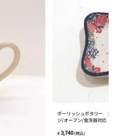
ポーリッシュポタリー スクエアココッ
ジ/オーブン/食洗器対応
3,740
(税込)