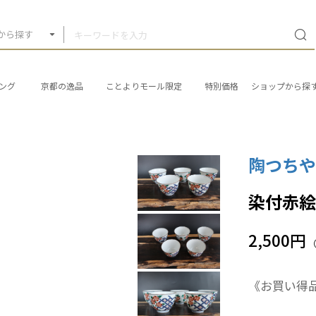
から探す
ング
京都の逸品
ことよりモール限定
特別価格
ショップから探
陶つち
染付赤絵
2,500円
《お買い得