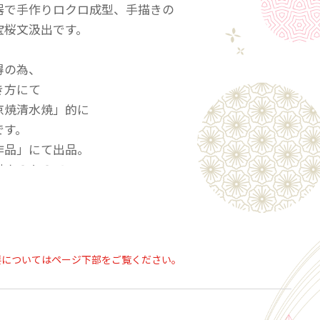
器で手作りロクロ成型、手描きの
宝桜文汲出です。
得の為、
き方にて
京焼清水焼」的に
です。
作品」にて出品。
描きのもので、
大変お買い得です。
もありませんのでご安心下さい。
未使用です。
要についてはページ下部をご覧ください。
形で手に馴染む汲出です。