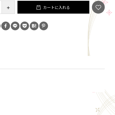
き後、染付にて七宝柄を描き
カートに入れる
掛けて1260℃で還元焼成。
赤絵.上絵付にて桜文と
800℃で上絵焼成。
呑、汲出、自分の手に合った手作りの物で
事を楽しむ時間を、より特別なものにするために。
しい一品を少し盛り付け
としても使える便利なものです。
さ56㎜:重量55g程
格です。)
〇、食洗機/〇、直火/×