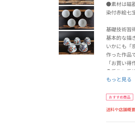
●素材は磁
染付赤絵七
基礎技術習
基本的な描
いかにも「
作った作品
「お買い得
●手作り手
もっと見る
この価格は
●キズは何
おすすめ商品
●もちろん
送料や店舗概
・
丸味のある
・