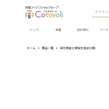
カテゴリ
トップ
新着
送料無料
ランキ
ホーム
商品一覧
染付赤絵七宝桜文汲出(1客)