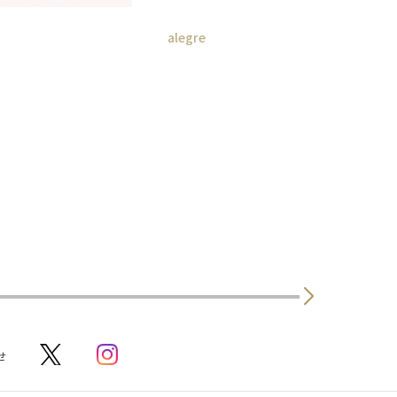
alegre
せ