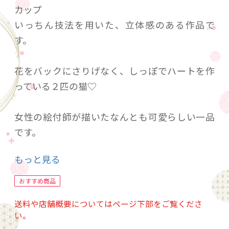
カップ
いっちん技法を用いた、立体感のある作品で
す。
花をバックにさりげなく、しっぽでハートを作
っている２匹の猫♡
女性の絵付師が描いたなんとも可愛らしい一品
です。
もっと見る
大切な方への記念日に、誕生日の贈り物にもお
すすめ。
おすすめ商品
送料や店舗概要についてはページ下部をご覧くださ
ご自宅でのくつろぎ時間を。
い。
結び猫マグと。