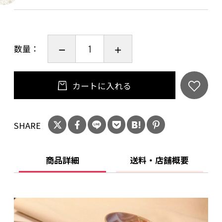
サイズ：径７．５㎝×高さ９．５㎝
数量：
◎ご購入を検討中のお客様へ
当作品はひとつひとつ手作業で作っております。
カートに入れる
若干風合いや色合いが異なる場合がございます
ので、ご了承下さい。
SHARE
食洗機 ○
電子レンジ ○
商品詳細
送料・店舗概要
オーブン ×
使用後食器は汚れを落とし、よく乾燥させてか
ら収納して下さい。