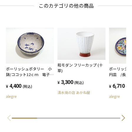
このカテゴリの他の商品
和モダン フリーカップ (十
ポーリッシュポタリー 小
ポーリッシ
草)
鉢/ココット12ｃｍ 電子レ
円皿 /長皿2
ンジ/オーブン/食洗器対応
レンジ/オー
3,300
(税込)
4,400
6,710
(税込)
(税
清水焼の店 あかね屋
alegre
alegre