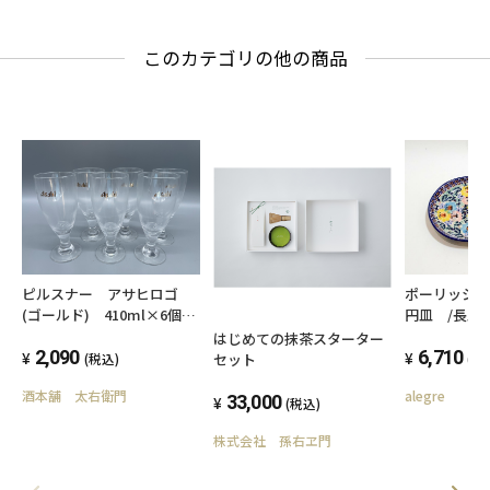
このカテゴリの他の商品
ポーリッシ
ピルスナー アサヒロゴ
円皿 /長皿2
(ゴールド) 410ml×6個セ
レンジ/オー
ット
はじめての抹茶スターター
6,710
2,090
セット
(税
(税込)
alegre
酒本舗 太右衛門
33,000
(税込)
株式会社 孫右ヱ門