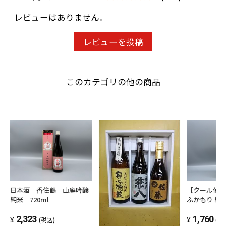
レビューはありません。
レビューを投稿
このカテゴリの他の商品
日本酒 香住鶴 山廃吟醸
【クール便
純米 720ml
ふかもり 
山内酒造 180
2,323
1,760
(税込)
(税