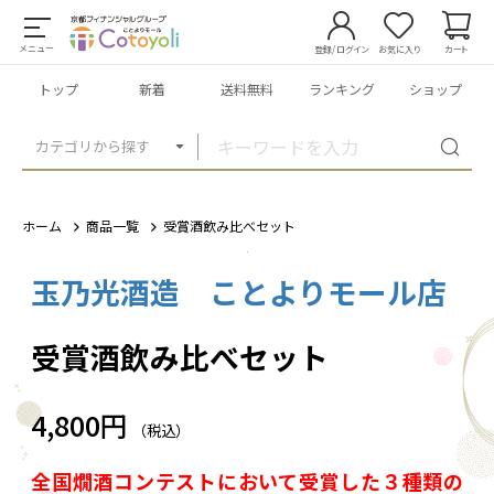
メニュー
登録/ログイン
お気に入り
カート
トップ
新着
送料無料
ランキング
ショップ
カテゴリから探す
ホーム
商品一覧
受賞酒飲み比べセット
玉乃光酒造 ことよりモール店
1
/
1
受賞酒飲み比べセット
4,800円
（税込）
全国燗酒コンテストにおいて受賞した３種類の