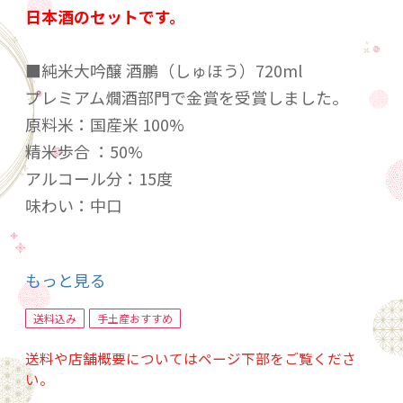
日本酒のセットです。
■純米大吟醸 酒鵬（しゅほう）720ml
プレミアム燗酒部門で金賞を受賞しました。
原料米：国産米 100%
精米歩合 ：50%
アルコール分：15度
味わい：中口
■純米吟醸 酒魂（しゅこん）720ml
もっと見る
お値打ち燗酒ぬる燗部門で最高金賞を２回受賞
しました。
送料込み
手土産おすすめ
原料米：国産米 100%
送料や店舗概要についてはページ下部をご覧くださ
精米歩合：60%
い。
アルコール分：15度