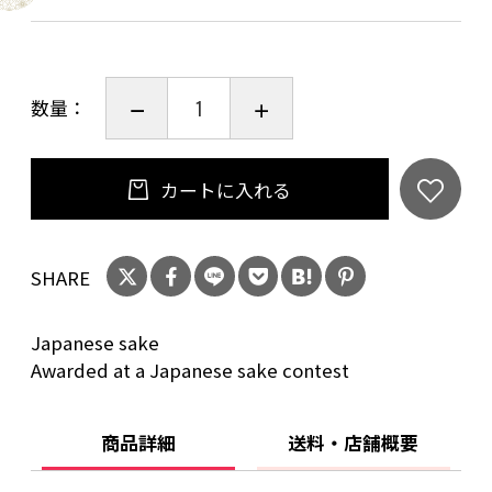
味わい：やや辛口
■純米吟醸 酒楽（しゅらく）720ml
数量：
お値打燗酒熱燗部門で金賞を受賞しました。
原料米：国産米 100%
精米歩合：60%
カートに入れる
アルコール分：14度
味わい：やや辛口
SHARE
■こちらは送料込みの価格となっております。
Japanese sake
■こちらはラッピングが標準仕様となっており
Awarded at a Japanese sake contest
ます。
商品詳細
送料・店舗概要
20歳未満の飲酒は法律で禁止されています。当
店は20歳未満の方への酒類の販売はいたしてお