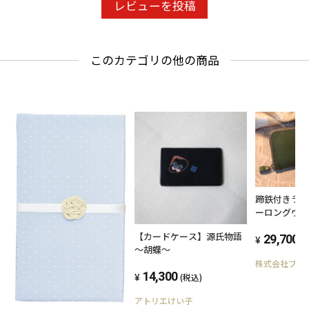
レビューを投稿
このカテゴリの他の商品
蹄鉄付きラ
ーロングウ
クグリーン
【カードケース】源氏物語
29,700
(
～胡蝶～
株式会社ブル
14,300
(税込)
アトリエけい子