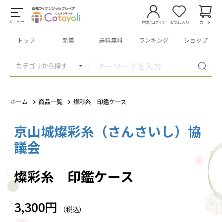
メニュー
登録/ログイン
お気に入り
カート
トップ
新着
送料無料
ランキング
ショップ
カテゴリから探す
ホーム
商品一覧
燦彩糸 印鑑ケース
京山城燦彩糸（さんさいし）協
1
/
1
議会
燦彩糸 印鑑ケース
3,300円
（税込）