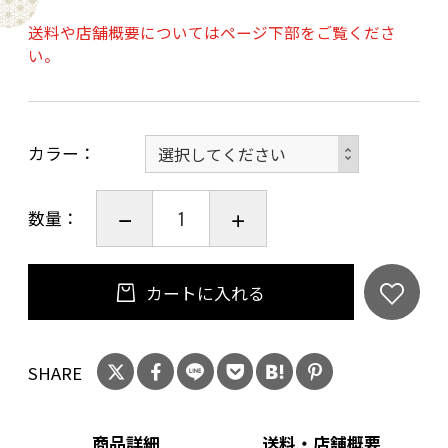
柄は、動物・花・幾何学の3タイプで各3柄
送料や店舗概要についてはページ下部をご覧くださ
全部で9柄ご用意いたしました。
い。
京友禅と言えば、華やかで多色な印象がありま
カラー
すが
「伝統の柄の良さ」をぜひ感じていただきたく
数量：
あえてモノトーン仕上げにしました。
カートに入れる
絹の「上品な風合い」や
色あせることのない「美しい伝統の色柄」が
年齢を問わず長くお楽しみいただけます。
SHARE
商品詳細
送料・店舗概要