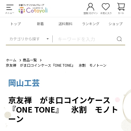
メニュー
登録/ログイン
お気に入り
カート
トップ
新着
送料無料
ランキング
ショップ
カテゴリから探す
ホーム
商品一覧
京友禅 がま口コインケース『ONE TONE』 氷割 モノトーン
岡山工芸
1
/
9
京友禅 がま口コインケース
『ONE TONE』 氷割 モノト
ーン