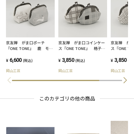
・手描友禅のため、水ぬれにご注意ください。
濡れた場合はこすったりせずに水分をふき取
り
乾かしてからお使いください。
京友禅 がま口ポーチ
京友禅 がま口コインケー
京友禅 が
『ONE TONE』 鹿 モノ
ス『ONE TONE』 格子
ス『ONE T
・手作りの為、個々の仕上がりに多少の差がご
トーン
モノトーン
型 モノト
ざいます。
6,600
3,850
3,850
(税込)
(税込)
(税
岡山工芸
岡山工芸
岡山工芸
・年末年始、GWなどの長期休業は祝祭日により
営業しておりません。
その間にご注文を頂いた場合は、営業を再開
このカテゴリの他の商品
した後に発送となりますので
お届けが遅くなることがございます。
ご不便をおかけいたしますがご了承くださ
い。