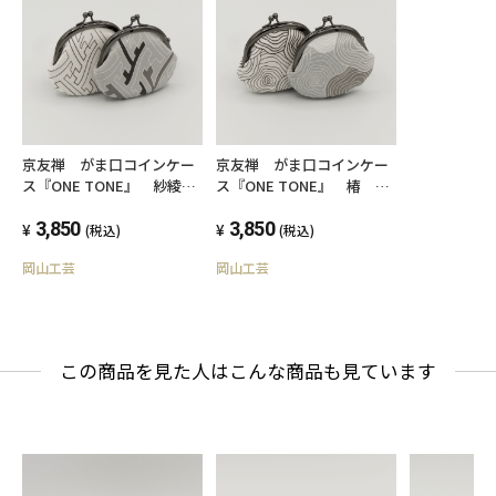
表地：シルク100％
裏地：レーヨン
サイズ：幅95mm×奥行20mm×高さ
95mm（金具部を含む）、口金幅80mm
京友禅 がま口コインケー
京友禅 がま口コインケー
製造国：日本
ス『ONE TONE』 紗綾
ス『ONE TONE』 椿 モ
型 モノトーン
ノトーン
3,850
3,850
(税込)
(税込)
■ラッピングについて
岡山工芸
岡山工芸
ラッピングは承っておりませんが、
専用の化粧箱にお入れしてお送りいたします。
この商品を見た人はこんな商品も見ています
（写真9枚目参照）
■ご購入に際しての注意点