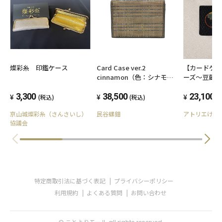
--------------------------------------------------------
-------------------
燦彩糸 印鑑ケース
Card Case ver.2
【カードケ
★着物手描京友禅『岡山工芸』のご紹介
cinnamon（色：シナモ
ーズ～豆蔵の
ン）
3,300
38,500
23,100
(税込)
(税込)
(
1968年、岡山耕三・武子2名の
手描友禅職人によって創立されました。
京山城燦彩糸（さんさいし）
民谷螺鈿
アトリエけい
協議会
「手描友禅の伝統」を生かしながらも
新しい感覚の色とデザイン、染に合う素材
素材に合う柄を基本にものづくりをしていま
特定商取引法に基づく表記
プライバシーポリシー
す。
利用規約
よくある質問
お問い合わせ
★工房見学＆手描友禅染体験