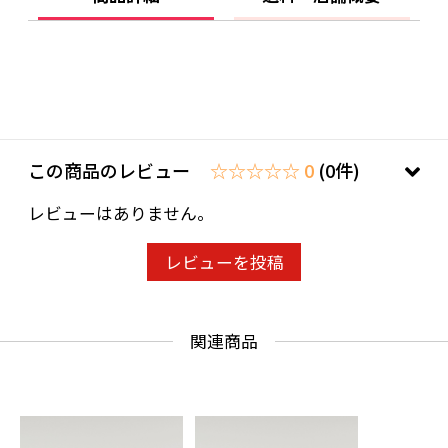
★男女兼用でお使いいただけます。
■色・柄
☆色：白基調・グレー基調 からお選びくだ
この商品のレビュー
☆☆☆☆☆ 0
(0件)
さい。
レビューはありません。
☆柄：9柄からお好きな柄をお選びください。
レビューを投稿
動物 ［鹿］［ふくろう］［こうもり］
花 ［椿］［松］［菊］
関連商品
幾何学 ［氷割］［紗綾型］［格子］
■商品概要