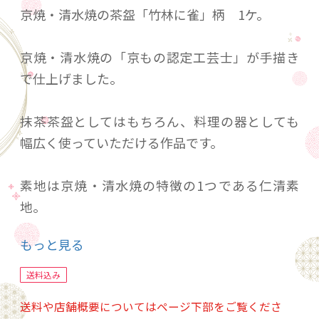
京焼・清水焼の茶盌「竹林に雀」柄 1ケ。
京焼・清水焼の「京もの認定工芸士」が手描き
で仕上げました。
抹茶茶盌としてはもちろん、料理の器としても
幅広く使っていただける作品です。
素地は京焼・清水焼の特徴の1つである仁清素
地。
もっと見る
京都の上絵絵具と金で描いた作品です。
送料込み
2羽の雀が「浮き彫り技法」で作られているのが
送料や店舗概要についてはページ下部をご覧くださ
特徴的です。