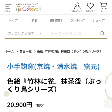
メニュー
登録/ログイン
お気に入り
カート
トップ
新着
送料無料
ランキング
ショップ
カテゴリから探す
ホーム
商品一覧
色絵『竹林に雀』抹茶盌（ぷっくり鳥シリーズ）
小手鞠窯(京焼・清水焼 窯元)
1
/
3
色絵『竹林に雀』抹茶盌（ぷっ
くり鳥シリーズ）
20,900円
（税込）