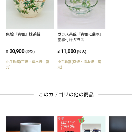
ガラス茶盌『青楓に翡翠』
色絵『青楓』抹茶盌
京絵付けガラス
11,000
20,900
(税込)
(税込)
小手鞠窯(京焼・清水焼 窯
小手鞠窯(京焼・清水焼 窯
元)
元)
このカテゴリの他の商品