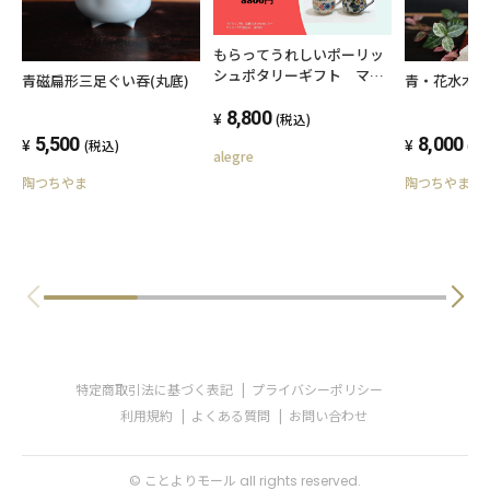
もらってうれしいポーリッ
シュポタリーギフト マグ
青磁扁形三足ぐい吞(丸底)
青・花水木
カップセット 店セレクト
8,800
(税込)
5,500
8,000
(税込)
(税
alegre
陶つちやま
陶つちやま
特定商取引法に基づく表記
プライバシーポリシー
利用規約
よくある質問
お問い合わせ
© ことよりモール all rights reserved.