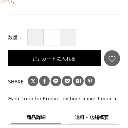
い。
京焼・清水焼は全て手作り 手描きのため、形や
大きさ、絵柄など、写真のものと多少異なる場
合があります。
数量：
※日本の京都で、古くから伝わる伝統工芸の技
術で描かれています。
カートに入れる
伝統的な絵具を使っているので、強い酸に触れ
させないでください。
SHARE
長時間、液体などを入れて放置しないでくださ
い。
Made-to-order Production time: about 1 month
サイズ
商品詳細
送料・店舗概要
口径：120㎜ 高さ：75㎜