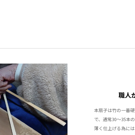
職人
本扇子は竹の一番硬
で、通常30～35
薄く仕上げる為には