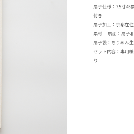
扇子仕様：7.5寸45
付き
扇子加工：京都在住
素材 扇面：扇子和
扇子袋：ちりめん生
セット内容：専用紙
り