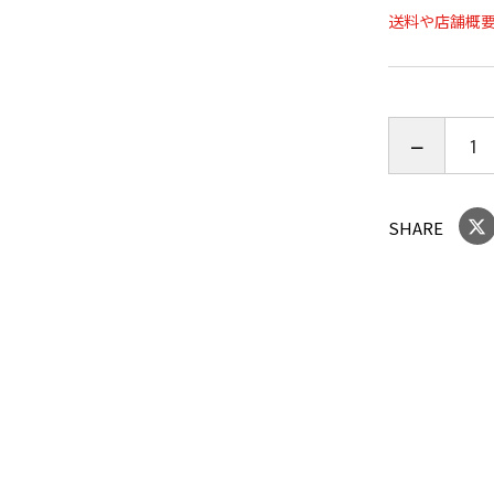
送料や店舗概
【Twitter】h
【HP】https
扇子仕様：7.
り付き
扇子袋付き
SHARE
セット内容
り