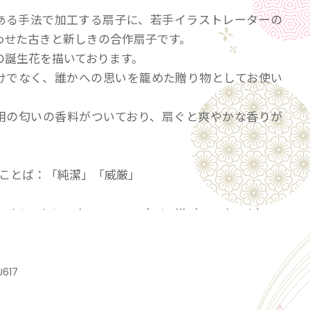
ある手法で加工する扇子に、若手イラストレーターの
わせた古きと新しきの合作扇子です。
月の誕生花を描いております。
けでなく、誰かへの思いを籠めた贈り物としてお使い
用の匂いの香料がついており、扇ぐと爽やかな香りが
。
花ことば：「純潔」「威厳」
イラストレーター：momobuta 様（ペンネーム）
ール】栃木県出身のイラストレーター様。
ら2016年まで少女漫画誌を中心に漫画を投稿。2017年に
ザインコンペにてイラストデザインを採用され、
U617
リーのイラストレーターとして情報誌や電子書籍の挿
・WEB広告関連を中心に活動されています。