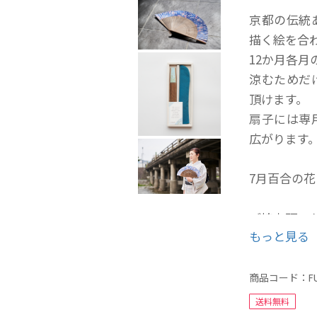
京都の伝統
描く絵を合
12か月各
涼むためだ
頂けます。
扇子には専
広がります
7月百合の
ご協力頂いた
もっと見る
【プロフィ
2004年か
Tシャツデ
商品コード：
F
それ以降フ
送料無料
絵イラスト