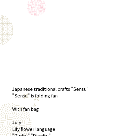
Japanese traditional crafts "Sensu"
"Sensu" is folding fan
With fan bag
July
Lily flower language
"Purity" "Dignity"