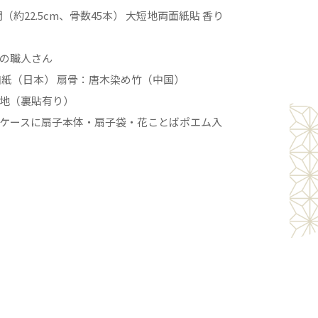
間（約22.5cm、骨数45本） 大短地両面紙貼 香り
の職人さん
紙（日本） 扇骨：唐木染め竹（中国）
地（裏貼有り）
ケースに扇子本体・扇子袋・花ことばポエム入