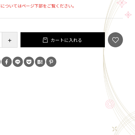
要についてはページ下部をご覧ください。
ttps://twitter.com/momobutaboo
://kobuta-nia-momoboo.amebaownd.com
カートに入れる
5寸45間（約22.5cm、骨数45本） 大短地両面紙貼 香
：専用ケースに扇子本体・扇子袋・花ことばポエム入