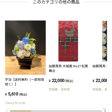
このカテゴリの他の商品
加藤晃秀 木版画 No27 紅葉
加藤晃秀 木版
舞台
宇治【送料無料（一部地域
22,000
22,000
(税込)
(
除く）】
京版画 芸艸堂
京版画 芸艸
5,610
(税込)
Classy M style