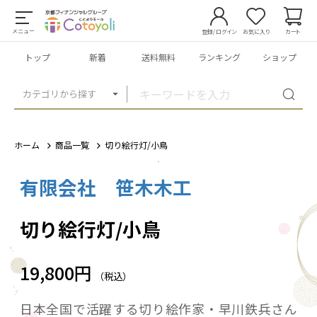
メニュー
登録/ログイン
お気に入り
カート
トップ
新着
送料無料
ランキング
ショップ
カテゴリから探す
ホーム
商品一覧
切り絵行灯/小鳥
有限会社 笹木木工
1
/
5
切り絵行灯/小鳥
19,800円
（税込）
日本全国で活躍する切り絵作家・早川鉄兵さん