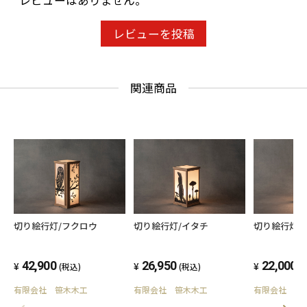
レビューはありません。
レビューを投稿
関連商品
切り絵行灯/フクロウ
切り絵行灯/イタチ
切り絵行灯/
42,900
26,950
22,000
(税込)
(税込)
(
有限会社 笹木木工
有限会社 笹木木工
有限会社 笹