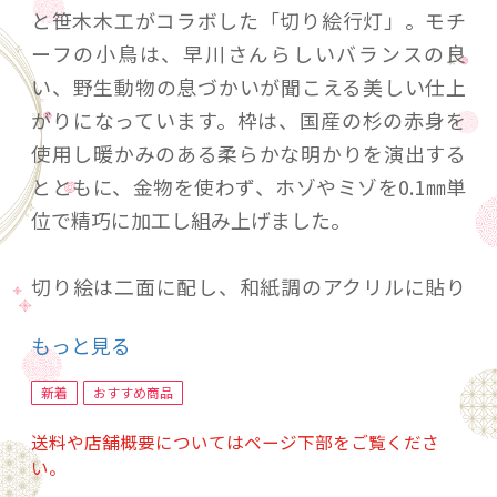
と笹木木工がコラボした「切り絵行灯」。モチ
ーフの小鳥は、早川さんらしいバランスの良
い、野生動物の息づかいが聞こえる美しい仕上
がりになっています。枠は、国産の杉の赤身を
使用し暖かみのある柔らかな明かりを演出する
とともに、金物を使わず、ホゾやミゾを0.1㎜単
位で精巧に加工し組み上げました。
切り絵は二面に配し、和紙調のアクリルに貼り
付け、さらに透明のアクリルを重ねて高級感と
もっと見る
立体感を演出しています。あとの二面は切り絵
無しのシンプルなデザインになっていますの
新着
おすすめ商品
で、気分に合わせてどちらもお楽しみいただけ
送料や店舗概要についてはページ下部をご覧くださ
ます。
い。