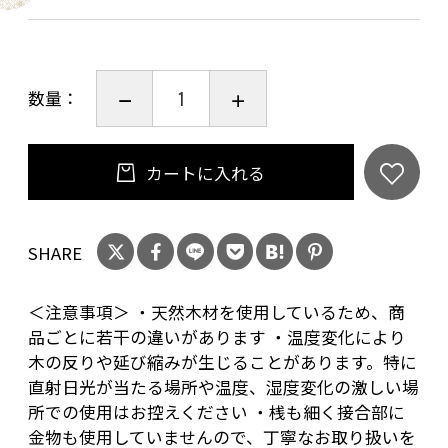
◎サイズ
高さ200mm×幅180mm×奥行き180mm
重量：900㌘
数量：
◎材質
枠材：国産杉（赤身）
カートに入れる
側面：和紙調アクリル／透明アクリル
電球：40wLED電球／E26型広配光タイプ／密閉
SHARE
容器対応／定格寿命40000時間
コード：黒 中間スイッチ付き、1.5ｍ
＜注意事項＞ ・天然木材を使用しているため、商
品ごとに若干の違いがあります ・温度変化により
木の反りや延び縮みが生じることがあります。特に
直射日光が当たる場所や温度、湿度変化の激しい場
所での使用はお控えください ・桟も細く接合部に
金物も使用していませんので、丁寧なお取り扱いを