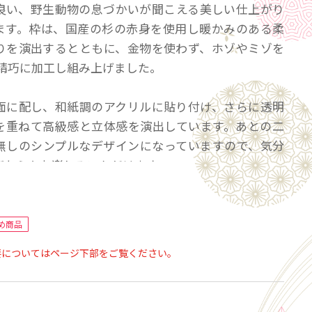
良い、野生動物の息づかいが聞こえる美しい仕上がり
ます。枠は、国産の杉の赤身を使用し暖かみのある柔
りを演出するとともに、金物を使わず、ホゾやミゾを
で精巧に加工し組み上げました。
面に配し、和紙調のアクリルに貼り付け、さらに透明
を重ねて高級感と立体感を演出しています。あとの二
無しのシンプルなデザインになっていますので、気分
どちらもお楽しみいただけます。
×幅180mm×奥行き180mm
め商品
㌘
要についてはページ下部をご覧ください。
杉（赤身）