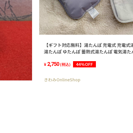
【ギフト対応無料】湯たんぽ 充電式 充電式
湯たんぽ ゆたんぽ 蓄熱式湯たんぽ 電気湯た
あったか 暖かい コードレス カバー 軽量 
2,750
44%OFF
蓄熱式 エコ湯たんぽ クリスマス プレゼント
(税込)
きわみOnlineShop