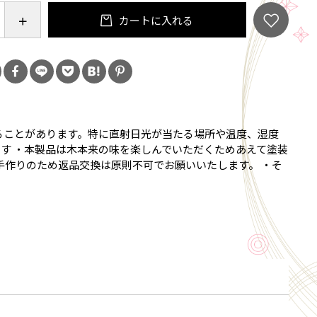
調アクリル／透明アクリル
カートに入れる
LED電球／E26型広配光タイプ／密閉容器対応／定格寿
間
中間スイッチ付き、1.5ｍ
ることがあります。特に直射日光が当たる場所や温度、湿度
す ・本製品は木本来の味を楽しんでいただくためあえて塗装
手作りのため返品交換は原則不可でお願いいたします。 ・そ