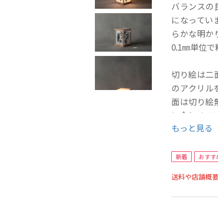
バランスの
になってい
らかな明か
0.1㎜単位
切り絵は二
のアクリル
面は切り絵
に合わせて
もっと見る
◎サイズ
高さ250mm
新着
おすす
重量：1100
送料や店舗概
◎材質
枠材：国産