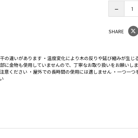
側面：和紙
電球：40w
命40000時
コード：黒 
SHARE
若干の違いがあります ・温度変化により木の反りや延び縮みが生じ
合部に金物も使用していませんので、丁寧なお取り扱いをお願いしま
注意ください ・屋外での長時間の使用には適しません ・一つ一つ
い