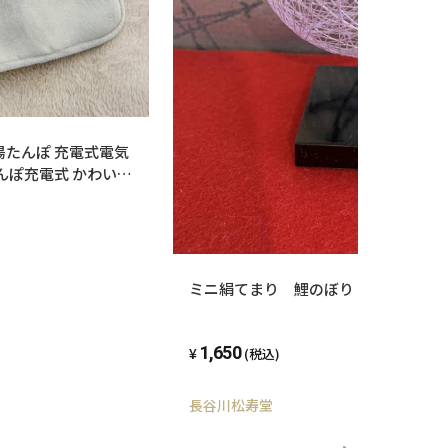
湯たんぽ 充電式電気
んぽ充電式 かわいい
繰り返し使用湯タンポ
ミニ絹てまり 鯉のぼり
1,650
(税込)
長谷川松寿堂