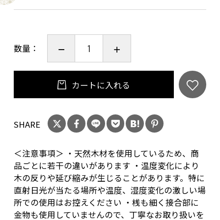
立体感を演出しています。あとの二面は切り絵
無しのシンプルなデザインになっていますの
で、気分に合わせてどちらもお楽しみいただけ
数量：
ます。
さらに、コーナーの板には貴重な屋久杉を使用
し灯りをつけていないときにも高級感を演出し
カートに入れる
てくれます。
SHARE
◎サイズ
高さ480mm×幅200mm×奥行き200mm
＜注意事項＞ ・天然木材を使用しているため、商
重量：1800㌘
品ごとに若干の違いがあります ・温度変化により
木の反りや延び縮みが生じることがあります。特に
◎材質
直射日光が当たる場所や温度、湿度変化の激しい場
枠材：国産杉（赤身）
所での使用はお控えください ・桟も細く接合部に
金物も使用していませんので、丁寧なお取り扱いを
コーナー板：屋久杉