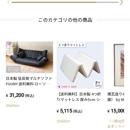
このカテゴリの他の商品
日本製 低反発マルチソファ
FUUNY 送料無料 ローソフ
ァー 2人掛け リクライニン
【送料無料】日本製 4つ折
煉瓦造りの
グ フロアソファー ソファー
31,200
(税込)
りマットレス 厚み5cm シン
画） by M.M
リビングソファ 合成皮革 ナ
グル お子様にも安心 ふつう
Sheldon
チュラル おしゃれ シンプル
90ニュートン 新生活 S 簡易
5,115
15,000
(税込)
(
ソファーベッド
軽い キッズ 子供 ソフト 車
Sheldon
（一般社団法
中泊
会オンライン