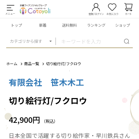
メニュー
登録/ログイン
お気に入り
カート
トップ
新着
送料無料
ランキング
ショップ
カテゴリから探す
ホーム
商品一覧
切り絵行灯/フクロウ
有限会社 笹木木工
1
/
8
切り絵行灯/フクロウ
42,900円
（税込）
日本全国で活躍する切り絵作家・早川鉄兵さん