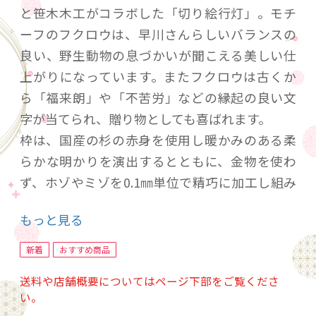
と笹木木工がコラボした「切り絵行灯」。モチ
ーフのフクロウは、早川さんらしいバランスの
良い、野生動物の息づかいが聞こえる美しい仕
上がりになっています。またフクロウは古くか
ら「福来朗」や「不苦労」などの縁起の良い文
字が当てられ、贈り物としても喜ばれます。
枠は、国産の杉の赤身を使用し暖かみのある柔
らかな明かりを演出するとともに、金物を使わ
ず、ホゾやミゾを0.1㎜単位で精巧に加工し組み
上げました。さらにコーナーには貴重な屋久杉
もっと見る
を使用し、灯りをつけていないときも高級感を
演出してくれます。
新着
おすすめ商品
送料や店舗概要についてはページ下部をご覧くださ
切り絵は二面に配し、和紙調のアクリルに貼り
い。
付け、さらに透明のアクリルを重ねて高級感と