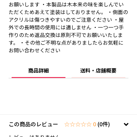
お願いします ・本製品は木本来の味を楽しんでい
側面：和紙調アクリル／透明アクリル
ただくためあえて塗装はしておりません。 ・側面の
電球：40wLED電球／E26型広配光タイプ／密閉
アクリルは傷つきやすいのでご注意ください ・屋
容器対応／定格寿命40000時間
外での長時間の使用には適しません ・一つ一つ手
コード：黒 中間スイッチ付き、1.5ｍ
作りのため返品交換は原則不可でお願いいたしま
す。 ・その他ご不明な点がありましたらお気軽に
お問い合わせください
商品詳細
送料・店舗概要
この商品のレビュー
☆☆☆☆☆ 0
(0件)