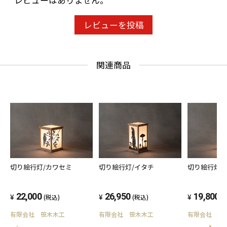
レビューはありません。
レビューを投稿
関連商品
切り絵行灯/カワセミ
切り絵行灯/イタチ
切り絵行灯/
22,000
26,950
19,800
(税込)
(税込)
(
有限会社 笹木木工
有限会社 笹木木工
有限会社 笹