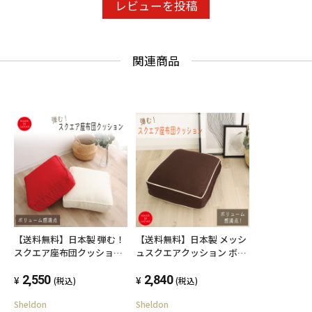
レビューを投稿
関連商品
【送料無料】日本製 弾む！
【送料無料】日本製 メッシ
スクエア座布団クッション
ュスクエアクッション ボリ
洗濯 手洗い ウォッシャブル
ューム満点 洗濯 手洗い ウ
スクエア 正方形 リビング座
2,550
ォッシャブル 正方形 リビン
2,840
(税込)
(税込)
布団 四角 大きい 北欧 座椅
グ座布団 四角 おしゃれ 大
Sheldon
Sheldon
子 座イス 背もたれ コンパ
きい 北欧 座椅子 座イス 背