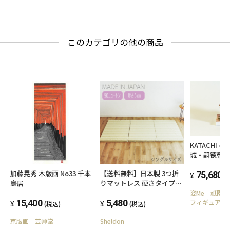
クト かわいい おしゃれ 角
もたれ コンパクト かわいい
型 車 ファブリック 車中泊
角型 車 車中泊 高さ調節 高
高さ調節 高さ調整 子供
さ調整 子供
このカテゴリの他の商品
KATACHI ベトナム 順化皇
城・嗣徳帝
加藤晃秀 木版画 No33 千本
【送料無料】日本製 3つ折
75,680
(
鳥居
りマットレス 硬さタイプ：
ふつう シングル 90ニュート
姿Me 祇園店
15,400
ン 厚さ5cm お子様にも安心
5,480
フィギュア制
(税込)
(税込)
コンパクト収納 来客用 S 簡
京版画 芸艸堂
Sheldon
易 軽い キッズ 子供 車中泊