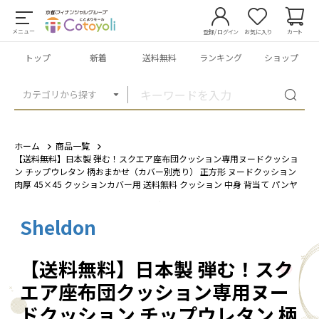
メニュー
登録/ログイン
お気に入り
カート
トップ
新着
送料無料
ランキング
ショップ
カテゴリから探す
ホーム
商品一覧
【送料無料】日本製 弾む！スクエア座布団クッション専用ヌードクッショ
ン チップウレタン 柄おまかせ（カバー別売り） 正方形 ヌードクッション
肉厚 45×45 クッションカバー用 送料無料 クッション 中身 背当て パンヤ
Sheldon
1
/
4
【送料無料】日本製 弾む！スク
エア座布団クッション専用ヌー
ドクッション チップウレタン 柄