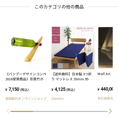
このカテゴリの他の商品
Wall Art
《バンブーデザインコンペ
【送料無料】日本製 3つ折
2016受賞商品》京銘竹ボト
り マットレス 35mm 95ニ
ルスタンド 【送料込み】
ュートン 薄型 軽量 シング
440,000
7,150
ル お子様にも安心 ウレタン
4,125
(税込)
(税込)
マットレス 新生活 車中泊
布引焼窯元
長岡銘竹オンラインショップ
Sheldon
折りたたみ