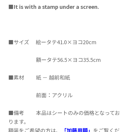
■
It is with a stamp under a screen.
■サイズ
絵ータテ41.0×ヨコ20cm
額ータテ56.5×ヨコ35.5cm
■
素材
紙 － 越前和紙
前面：アクリル
■
備考
本品はシートのみの価格となってお
ります。
額装をご希望の方は、
「加藤用額」
をご覧くだ