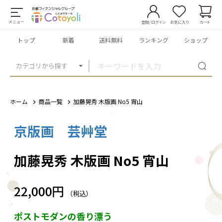
メニュー
登録/ログイン
お気に入り
カート
トップ
新着
送料無料
ランキング
ショップ
カテゴリから探す
ホーム
商品一覧
加藤晃秀 木版画 No5 宵山
京版画 芸艸堂
1
/
1
加藤晃秀 木版画 No5 宵山
22,000円
（税込）
ポストモダンの香り漂う