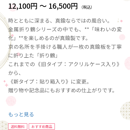
12,100円 ～ 16,500円
（税込）
時とともに深まる、真鍮ならではの風合い。
金属折り鶴シリーズの中でも、**「味わいの変
化」**を楽しめるのが真鍮製です。
京の名所を手掛ける職人が一枚の真鍮板を丁寧
に折り上た「折り鶴」
これまでの《旧タイプ：アクリルケース入り》
から、
《新タイプ：貼り箱入り》に変更。
贈り物や記念品にもおすすめの仕上がりです。
【実際に選ばれているシーン】
もっと見る
◆結婚祝いに ― 「鶴＝長寿・縁起物」として、
送料無料
おすすめ商品