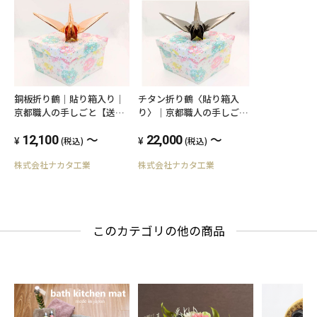
銅板折り鶴｜貼り箱入り｜
チタン折り鶴〈貼り箱入
京都職人の手しごと【送料
り〉｜京都職人の手しごと
無料】
【送料無料】
～
～
12,100
22,000
(税込)
(税込)
株式会社ナカタ工業
株式会社ナカタ工業
このカテゴリの他の商品