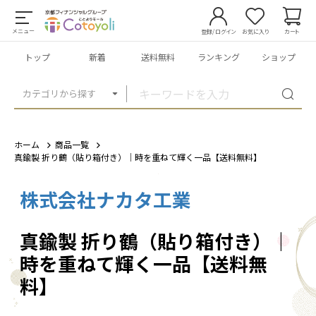
メニュー
登録/ログイン
お気に入り
カート
トップ
新着
送料無料
ランキング
ショップ
カテゴリから探す
ホーム
商品一覧
真鍮製 折り鶴（貼り箱付き）｜時を重ねて輝く一品【送料無料】
株式会社ナカタ工業
1
/
1
真鍮製 折り鶴（貼り箱付き）｜
時を重ねて輝く一品【送料無
料】