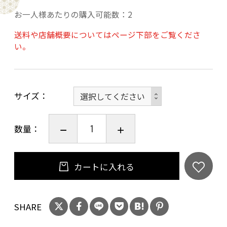
夫婦円満や幸せの象徴に。
お一人様あたりの購入可能数：2
◇新築祝いや開業祝いに ― 新しい暮らしやお店
送料や店舗概要についてはページ下部をご覧くださ
の始まりに、“共に時を重ねていける贈り物”と
い。
して選ばれています。
◆海外の方へのお土産に ― 折り紙文化を伝える
日本らしいギフトとして人気。
サイズ
◇敬老の日や長寿祝いに ― 健康と長寿を願って
贈られています。
◆お見舞いに ― 食べ物や生花を持ち込めない病
数量：
院でも安心して贈ることができます。
◇自分用のインテリアに ― 小ぶりでも存在感が
カートに入れる
あり、玄関やデスクに飾る方も。
SHARE