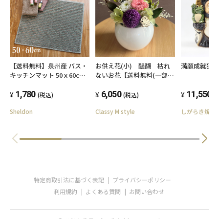
【送料無料】泉州産 バス・
お供え花(小) 醍醐 枯れ
満願成就狸 
キッチンマット 50ｘ60cm
ないお花【送料無料(一部地
風呂 足拭きマット 足ふきマ
域除く)】
ット おすすめ 人気 ウォッ
1,780
6,050
11,550
(税込)
(税込)
(
シャブル 洗える 日本製 国
Sheldon
Classy M style
しがらき焼 
産 ギフト 洗濯 新生活 一人
暮らし
特定商取引法に基づく表記
プライバシーポリシー
利用規約
よくある質問
お問い合わせ