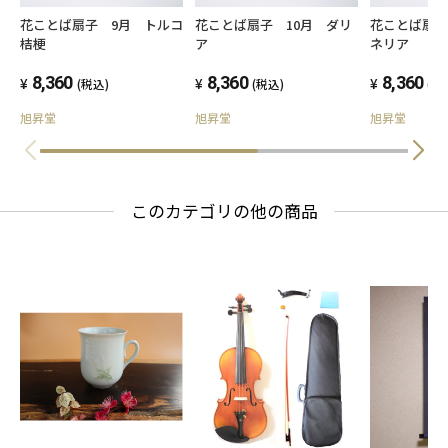
花ことば扇子 9月 トルコ
花ことば扇子 10月 ダリ
花ことば扇子
桔梗
ア
ネリア
8,360
8,360
8,360
(税込)
(税込)
(税
旭昇堂
旭昇堂
旭昇堂
このカテゴリの他の商品