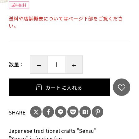
ー様。
送料無料
2004年から2016年まで少女漫画誌を中心に漫画
送料や店舗概要についてはページ下部をご覧くださ
を投稿。2017年にTシャツデザインコンペにて
い。
イラストデザインを採用され、
それ以降フリーのイラストレーターとして情報
誌や電子書籍の挿絵イラスト・WEB広告関連を
中心に活動されています。
数量：
【Twitter】
https://twitter.com/momobutaboo
【HP】https://kobuta-nia-
カートに入れる
momoboo.amebaownd.com
SHARE
扇子仕様：7.5寸45間（約22.5cm、骨数45本）
大短地両面紙貼 香り付き
Japanese traditional crafts "Sensu"
扇子袋付き
"Sensu" is folding fan