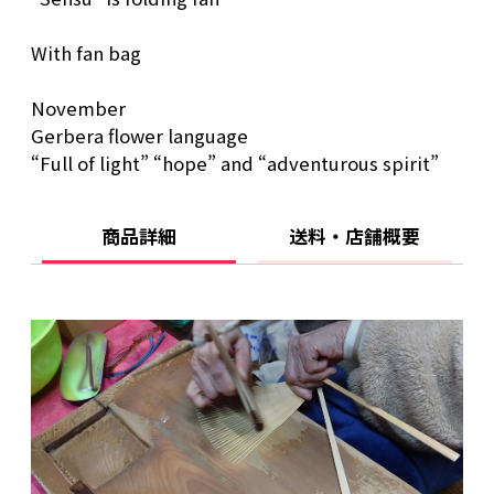
セット内容：専用ケースに扇子本体・扇子袋・
花ことばポエム入り
With fan bag
November
Gerbera flower language
“Full of light” “hope” and “adventurous spirit”
商品詳細
送料・店舗概要