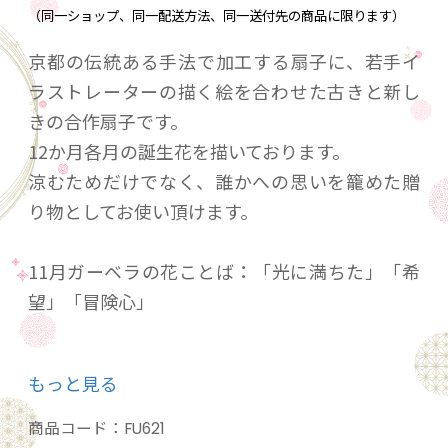
（同一ショップ、同一配送方法、同一送付先の商品に限ります）
京都の伝統ある手法で加工する扇子に、若手イ
ラストレーターの描く絵を合わせた古きと新し
きの合作扇子です。
12か月各月の誕生花を描いております。
涼むためだけでなく、誰かへの思いを籠めた贈
り物としてお使い頂けます。
11月ガーベラの花ことば：「光に満ちた」「希
望」「冒険心」
ご協力頂いたイラストレーター：momobuta 様
もっと見る
（ペンネーム）
【プロフィール】栃木県出身のイラストレータ
商品コード：
FU621