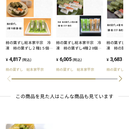
柿の葉ずし総本家平宗 冷
柿の葉ずし総本家平宗 冷
柿の葉ずし
凍 柿の葉ずし２種1５個
凍 柿の葉ずし4種２0個
凍 柿の葉ず
（鯖・鮭）
（鯖・鮭・穴子・海老）
（鯖・鮭・
4,817
6,005
3,683
(税込)
(税込)
(税
柿の葉ずし 総本家平宗
柿の葉ずし 総本家平宗
柿の葉ずし 
この商品を見た人はこんな商品も見ています