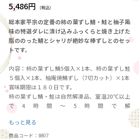
5,486円
（税込）
総本家平宗の定番の柿の葉ずし鯖・鮭と柚子風
味の特選ダレに漬け込みふっくらと焼き上げた
脂ののった鯖とシャリが絶妙な棒ずしとのセッ
トです。
内容：柿の葉ずし鯖5個入×1本、柿の葉ずし鮭
５個入×1本、柚庵焼鯖ずし（7切カット）×1本
賞味期限は１８０日です。
柿の葉ずし鯖・鮭は自然解凍品、室温20℃以上
で4時間～5時間で解
凍
もっと見る
柚庵焼鯖ずしは自然解凍、レンジ解凍対応商
品：電子レンジ500ｗ「あたため」で3分～3分半
商品コード：
9817