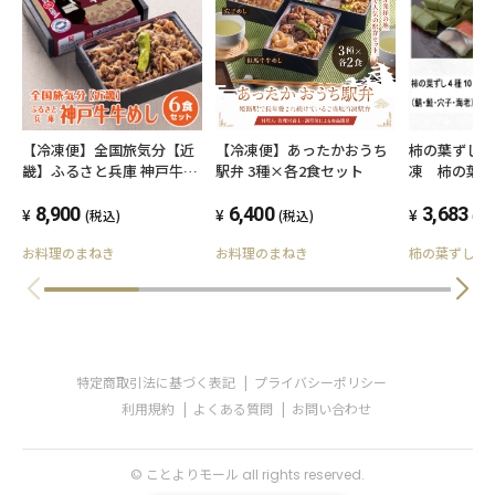
【冷凍便】全国旅気分【近
【冷凍便】あったかおうち
柿の葉ずし
畿】ふるさと兵庫 神戸牛牛
駅弁 3種×各2食セット
凍 柿の葉ず
めし 6食セット
（鯖・鮭・
8,900
6,400
3,683
(税込)
(税込)
(税
お料理のまねき
お料理のまねき
柿の葉ずし 
特定商取引法に基づく表記
プライバシーポリシー
利用規約
よくある質問
お問い合わせ
© ことよりモール all rights reserved.