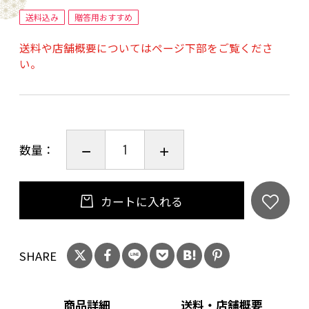
で解凍。解凍後は袋のまま20～30分おくことで
送料込み
贈答用おすすめ
味が馴染みより一層美味しくお召し上がりいた
送料や店舗概要についてはページ下部をご覧くださ
だけます。解凍後24時間以内にお召し上がりく
い。
ださい。
熨斗紙：短冊熨斗（対応可）
お名前をお入れできます。宛名書きをご希望の
数量：
方は、
ご購入時のお問い合わせ欄に、①のしの種類
「無地のし」または「お中元」、②記入するお
カートに入れる
名前を必ずご入力下さい。
※お名前が入力されていないご注文は、「無地
SHARE
のし、名入れなし」でお届けいたします。
商品詳細
送料・店舗概要