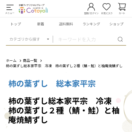
メニュー
登録/ログイン
お気に入り
カート
トップ
新着
送料無料
ランキング
ショップ
カテゴリから探す
ホーム
商品一覧
柿の葉ずし総本家平宗 冷凍 柿の葉ずし２種（鯖・鮭）と柚庵焼鯖ずし
柿の葉ずし 総本家平宗
1
/
3
柿の葉ずし総本家平宗 冷凍
柿の葉ずし２種（鯖・鮭）と柚
庵焼鯖ずし