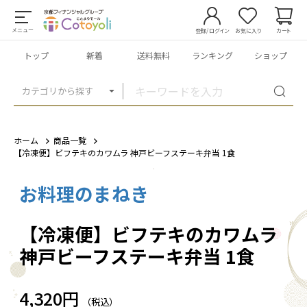
メニュー
登録/ログイン
お気に入り
カート
トップ
新着
送料無料
ランキング
ショップ
カテゴリから探す
ホーム
商品一覧
【冷凍便】ビフテキのカワムラ 神戸ビーフステーキ弁当 1食
お料理のまねき
1
/
6
【冷凍便】ビフテキのカワムラ
神戸ビーフステーキ弁当 1食
4,320円
（税込）