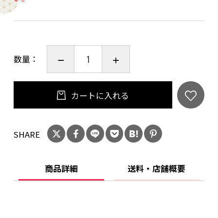
●お召上がり方法●
掛け紙・外装フィルム・付属のソース（たれ）
を外し、2段重ねのまま600Wで約7分（500Wで
約9分）温めて、ソース（たれ）をかけたら出来
数量：
上がり！
★ソース（たれ）は容器のまま流水で解凍して
ください
カートに入れる
（レンジでは加熱しないでください）
SHARE
※ご家庭のレンジの仕様により、温めの時間は
かわってきます。ご家庭にてご調整ください。
商品詳細
送料・店舗概要
注意：ガーリックライスに含まれる「しらす」
は、「えび・かに」が混ざる漁法で採取してい
ます。