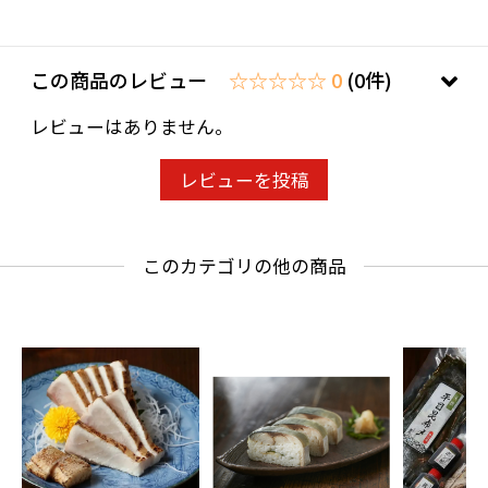
【原材料】
ガーリックライス(白飯(国産米使用)、フライド
この商品のレビュー
☆☆☆☆☆ 0
(0件)
ガーリック、ちりめん、その他)、牛肉ステーキ
レビューはありません。
焼、調理焼ビーフン(ビーフン(米、でん粉)、中
華風味調味料(オイスターソース、食塩、醤油、
レビューを投稿
その他)、キャベツ、その他)、南瓜バターフレー
バーオイル焼、フライドポテト、ステーキソー
このカテゴリの他の商品
ス(濃口醤油、みりん風調味料、上白糖、その
他)、椎茸バターフレーバーオイル焼、パプリカ
バターフレーバーオイル焼、玉葱バターフレー
バーオイル焼、エリンギバターフレーバーオイ
ル焼、ブロッコリー
※ガーリックライスに含まれる「しらす」は、