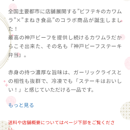
全国主要都市に店舗展開する”ビフテキのカワム
ラ”×”まねき食品”のコラボ商品が誕生しまし
た！
最高の神戸ビーフを提供し続けるカワムラだか
らこそ出来た、その名も『神戸ビーフステーキ
弁当』。
赤身の持つ濃厚な旨味は、ガーリックライスと
の相性も抜群で、冷凍でも「ステーキはおいし
い！」と感じていただける一品です。
もっと見る
ワインやお酒とともに、贅沢なおうち時間をお
楽しみください♪
送料や店舗概要についてはページ下部をご覧くださ
い。