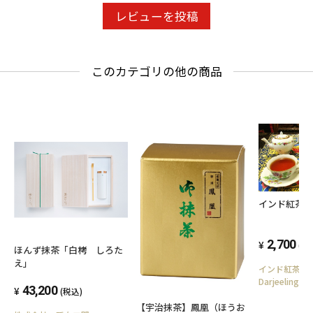
レビューを投稿
このカテゴリの他の商品
インド紅茶
2,700
(税
ほんず抹茶「白栲 しろた
え」
インド紅茶
Darjeeling C
43,200
(税込)
【宇治抹茶】鳳凰（ほうお