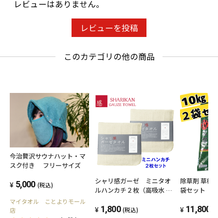
レビューはありません。
レビューを投稿
このカテゴリの他の商品
今治贅沢サウナハット・マ
スク付き フリーサイズ
シャリ感ガーゼ ミニタオ
除草剤 草枯れ粒
5,000
(税込)
ルハンカチ２枚（高吸水 四
袋セット
重織ガーゼ）（色：クリー
マイタオル ことよりモール
ム）
1,800
11,800
(税込)
(
店