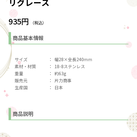
リグレース
935円
（税込）
商品基本情報
サイズ
：
幅28×全長240ｍｍ
素材・材質
：
18-8ステンレス
重量
：
約63g
販売元
：
片力商事
生産国
：
日本
商品説明